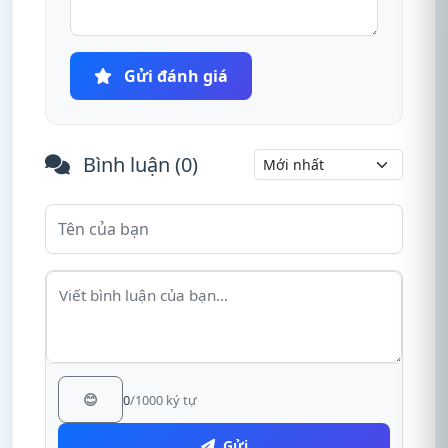
Gửi đánh giá
Bình luận (
0
)
😊
0
/1000 ký tự
Gửi