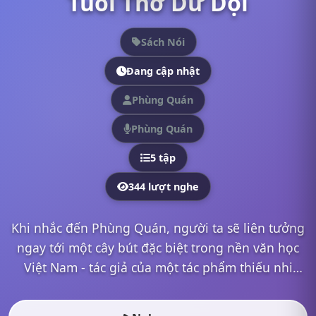
Tuổi Thơ Dữ Dội
Sách Nói
Đang cập nhật
Phùng Quán
Phùng Quán
5 tập
344 lượt nghe
Khi nhắc đến Phùng Quán, người ta sẽ liên tưởng
ngay tới một cây bút đặc biệt trong nền văn học
Việt Nam - tác giả của một tác phẩm thiếu nhi
chân thực và cảm động về một thế hệ anh hùng
trẻ: &quot;Tu...