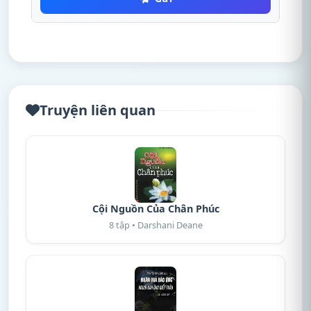
Truyện liên quan
Cội Nguồn Của Chân Phúc
8 tập • Darshani Deane