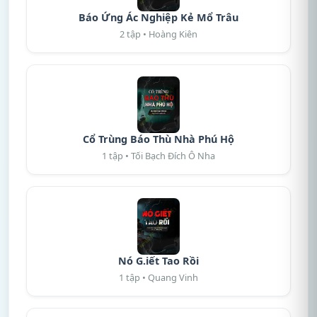
Báo Ứng Ác Nghiệp Kẻ Mổ Trâu
2 tập • Hoàng Kiên
Cổ Trùng Báo Thù Nhà Phú Hộ
1 tập • Tối Bạch Đích Ô Nha
Nó G.iết Tao Rồi
1 tập • Quang Vinh