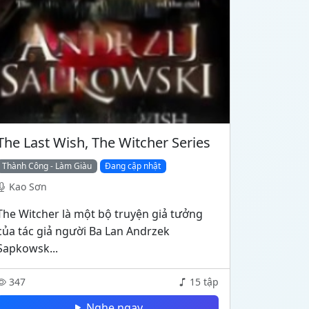
The Last Wish, The Witcher Series
Thành Công - Làm Giàu
Đang cập nhật
Kao Sơn
The Witcher là một bộ truyện giả tưởng
của tác giả người Ba Lan Andrzek
Sapkowsk...
347
15 tập
Nghe ngay