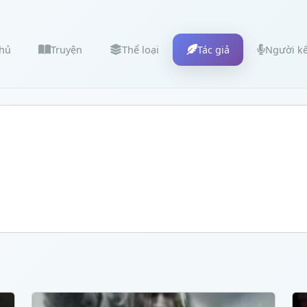
chủ
Truyện
Thể loại
Tác giả
Người k