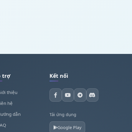
 trợ
Kết nối
iới thiệu
iên hệ
ướng dẫn
Tải ứng dụng
FAQ
Google Play