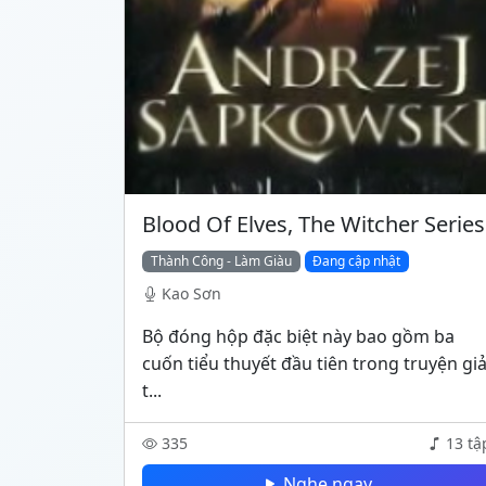
Blood Of Elves, The Witcher Series
Thành Công - Làm Giàu
Đang cập nhật
Kao Sơn
Bộ đóng hộp đặc biệt này bao gồm ba
cuốn tiểu thuyết đầu tiên trong truyện gi
t...
335
13 tậ
Nghe ngay