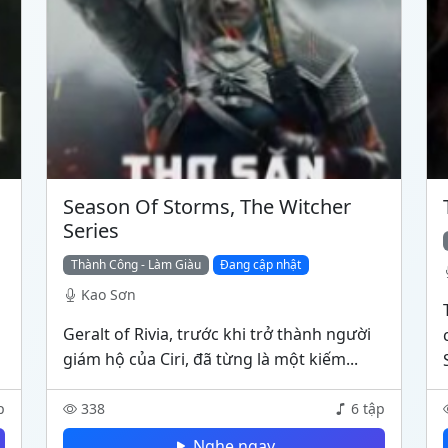
Season Of Storms, The Witcher
Series
Thành Công - Làm Giàu
Đang cập nhật
Kao Sơn
Geralt of Rivia, trước khi trở thành người
ả
giám hộ của Ciri, đã từng là một kiếm...
p
338
6 tập
Nghe ngay