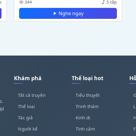
p
344
5 tập
Nghe ngay
Khám phá
Thể loại hot
Hỗ
Tất cả truyện
Tiểu thuyết
G
o.
Thể loại
Trinh thám
L
ọi
Tác giả
Kinh dị
H
Người kể
Tình cảm