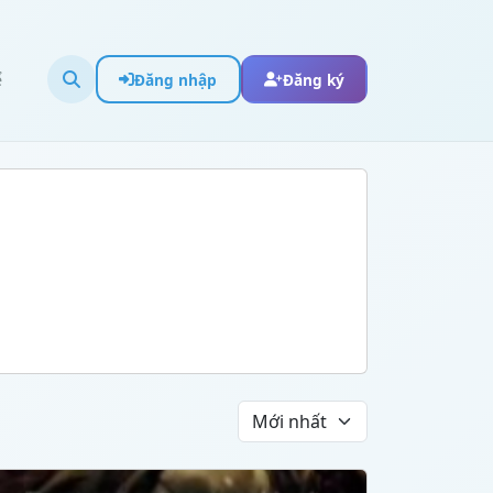
ể
Đăng nhập
Đăng ký