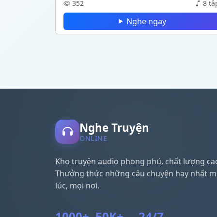
352
8 tậ
Nghe ngay
Nghe Truyện
ONLINE
Kho truyện audio phong phú, chất lượng ca
Thưởng thức những câu chuyện hay nhất m
lúc, mọi nơi.
1000+
50K+
24/7