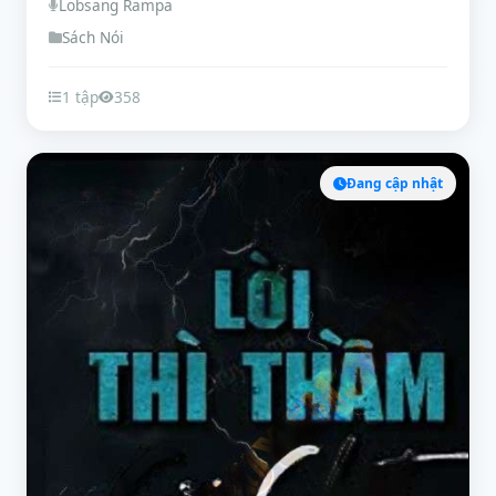
Lobsang Rampa
Sách Nói
1 tập
358
Đang cập nhật