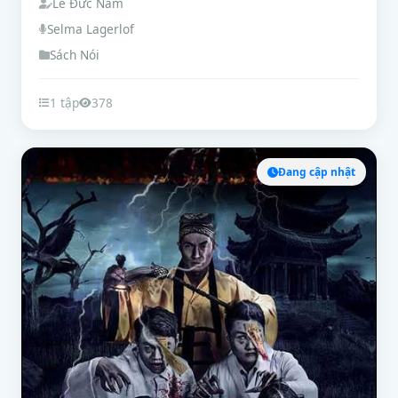
Lê Đức Nam
Selma Lagerlof
Sách Nói
1 tập
378
Đang cập nhật