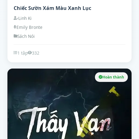
Chiếc Sườn Xám Màu Xanh Lục
Linh Ki
Emily Bronte
Sách Nói
1 tập
332
Hoàn thành