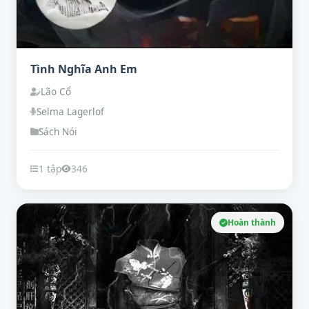
Tình Nghĩa Anh Em
Lão Cổ
Selma Lagerlof
Sách Nói
1 tập
346
Hoàn thành