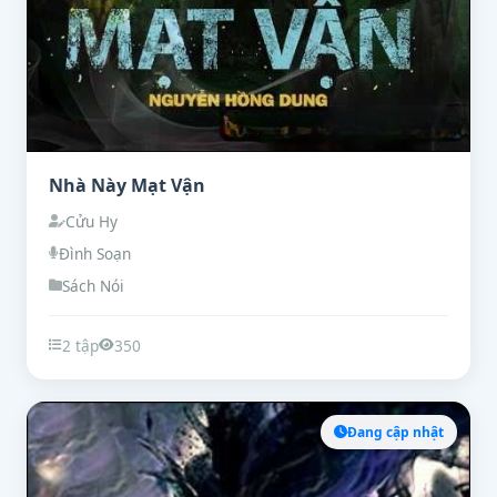
Nhà Này Mạt Vận
Cửu Hy
Đình Soạn
Sách Nói
2 tập
350
Đang cập nhật