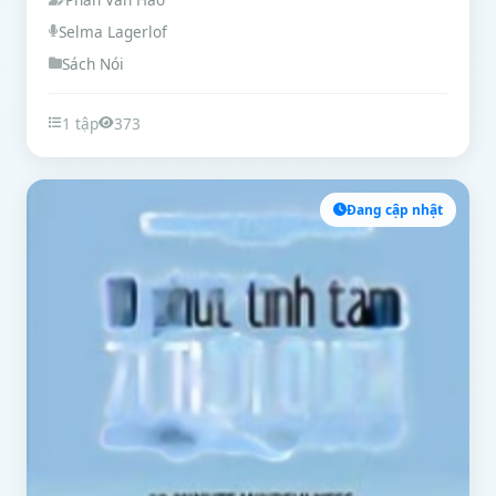
Selma Lagerlof
Sách Nói
1 tập
373
Đang cập nhật