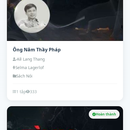
Ông Năm Thầy Pháp
Kẻ Lang Thang
Selma Lagerlof
Sách Nói
1 tập
333
Hoàn thành