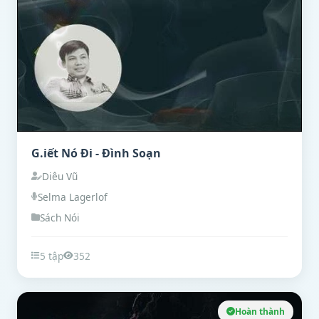
G.iết Nó Đi - Đình Soạn
Diêu Vũ
Selma Lagerlof
Sách Nói
5 tập
352
Hoàn thành