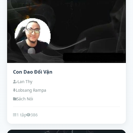
Con Dao Đổi Vận
Lan Thy
Lobsang Rampa
Sách Nói
1 tập
386