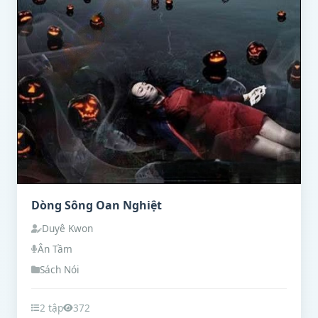
Dòng Sông Oan Nghiệt
Duyê Kwon
Ân Tầm
Sách Nói
2 tập
372