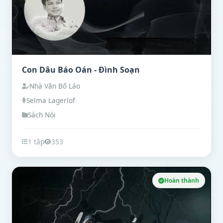
Con Dâu Báo Oán - Đình Soạn
Nhà Văn Bố Láo
Selma Lagerlof
Sách Nói
1 tập
353
Hoàn thành