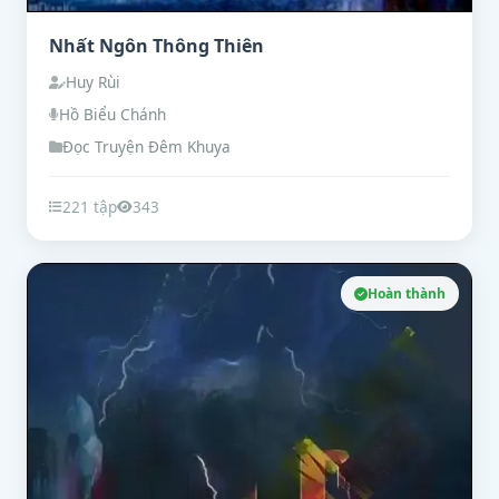
Nhất Ngôn Thông Thiên
Huy Rùi
Hồ Biểu Chánh
Đọc Truyện Đêm Khuya
221 tập
343
Hoàn thành