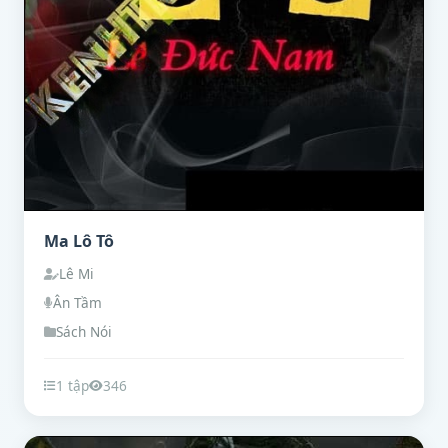
Ma Lô Tô
Lê Mi
Ân Tầm
Sách Nói
1 tập
346