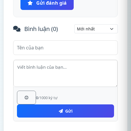
Gửi đánh giá
Bình luận (
0
)
😊
0
/1000 ký tự
Gửi