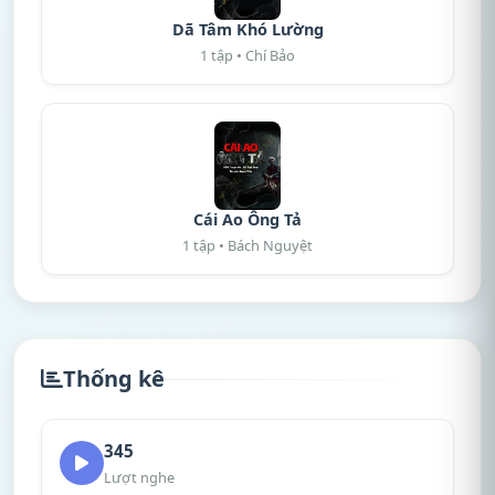
Dã Tâm Khó Lường
1 tập • Chí Bảo
Cái Ao Ông Tả
1 tập • Bách Nguyệt
Thống kê
345
Lượt nghe