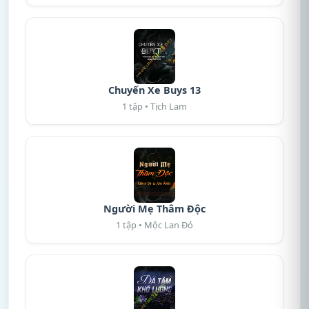
Chuyến Xe Buys 13
1 tập • Tịch Lam
Người Mẹ Thâm Độc
1 tập • Mộc Lan Đỏ