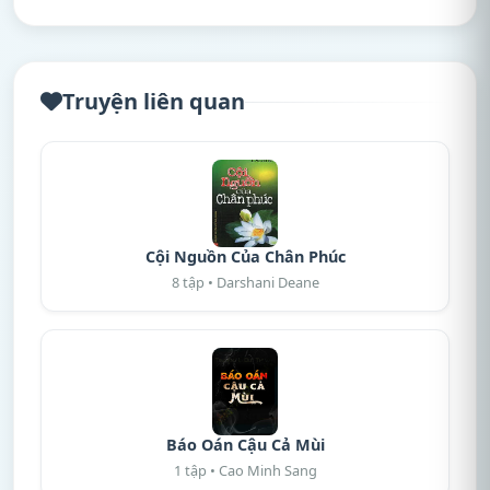
Truyện liên quan
Cội Nguồn Của Chân Phúc
8 tập • Darshani Deane
Báo Oán Cậu Cả Mùi
1 tập • Cao Minh Sang