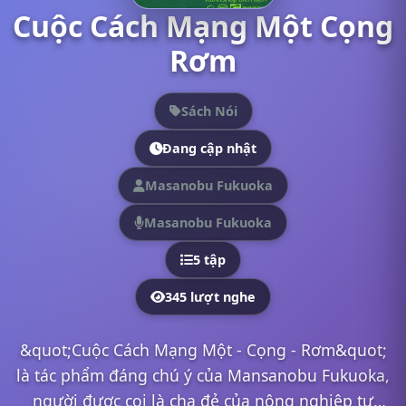
Cuộc Cách Mạng Một Cọng
Rơm
Sách Nói
Đang cập nhật
Masanobu Fukuoka
Masanobu Fukuoka
5 tập
345 lượt nghe
&quot;Cuộc Cách Mạng Một - Cọng - Rơm&quot;
là tác phẩm đáng chú ý của Mansanobu Fukuoka,
người được coi là cha đẻ của nông nghiệp tự