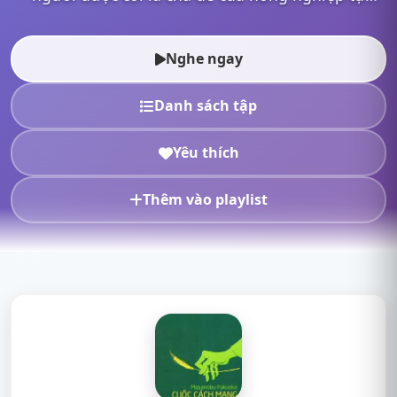
nhiên Nhật Bản và toàn cầu. Quyển sách này, đã
được dịch ra 25 ngô...
Nghe ngay
Danh sách tập
Yêu thích
Thêm vào playlist