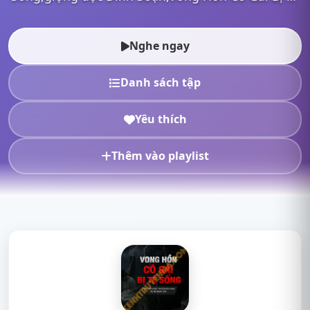
Sống mp3,Vong Hồn Cô Gái Bị Tế Sống full,Vong
Hồn Cô Gái Bị Tế Sống Đình S...
Nghe ngay
Danh sách tập
Yêu thích
Thêm vào playlist