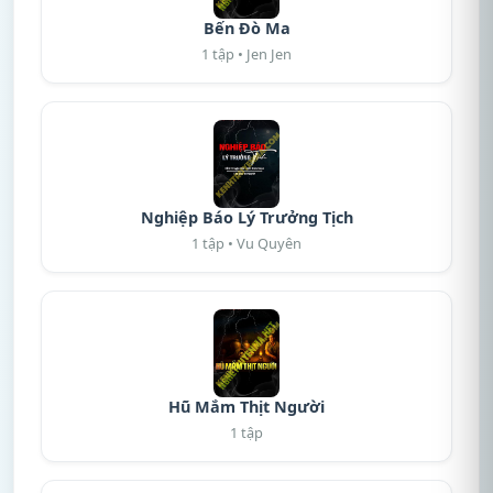
Bến Đò Ma
1 tập • Jen Jen
Nghiệp Báo Lý Trưởng Tịch
1 tập • Vu Quyên
Hũ Mắm Thịt Người
1 tập