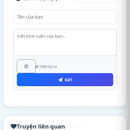
😊
0
/1000 ký tự
Gửi
Truyện liên quan