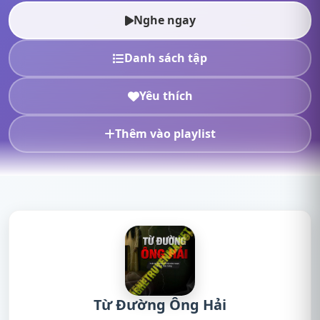
nghe truyện radio, nghe tr...
Nghe ngay
Danh sách tập
Yêu thích
Thêm vào playlist
Từ Đường Ông Hải