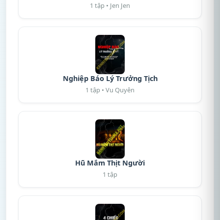
1 tập • Jen Jen
Nghiệp Báo Lý Trưởng Tịch
1 tập • Vu Quyên
Hũ Mắm Thịt Người
1 tập