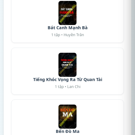
Bát Canh Mạnh Bà
1 tập • Huyền Trân
Tiếng Khóc Vọng Ra Từ Quan Tài
1 tập • Lan Chi
Bến Đò Ma