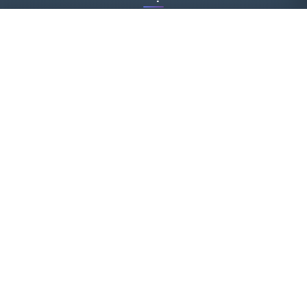
Tiểu thuyết
Trinh thám
Kinh dị
Tình cảm
Hỗ trợ
Giới thiệu
Liên hệ
Hướng dẫn
FAQ
Kết nối