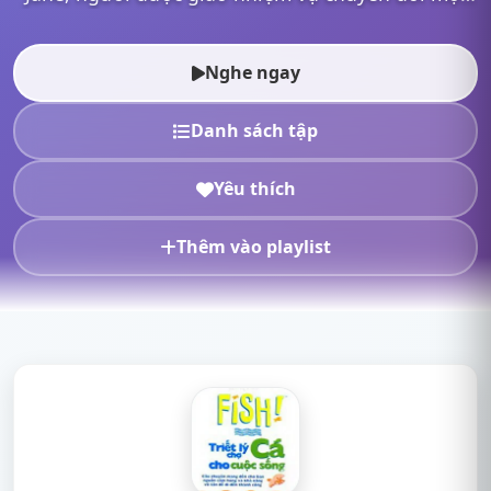
môi trường làm việc tưởng chừng tệ hại và trì trệ.
Tại nơi này,...
Nghe ngay
Danh sách tập
Yêu thích
Thêm vào playlist