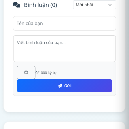
Bình luận (
0
)
😊
0
/1000 ký tự
Gửi