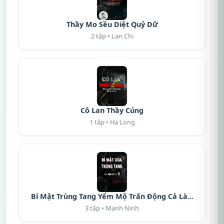
Thầy Mo Sều Diệt Quỷ Dữ
2 tập • Lan Chi
Cô Lan Thầy Cúng
1 tập • Hạ Long
Bí Mật Trùng Tang Yểm Mộ Trấn Động Cả Là...
3 tập • Mạnh Ninh