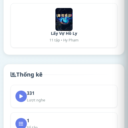
Lấy Vợ Hồ Ly
11 tập • Hy Phạm
Thống kê
331
Lượt nghe
1
Số tập