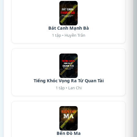
Bát Canh Mạnh Bà
1 tập • Huyền Trân
Tiếng Khóc Vọng Ra Từ Quan Tài
1 tập • Lan Chi
Bến Đò Ma