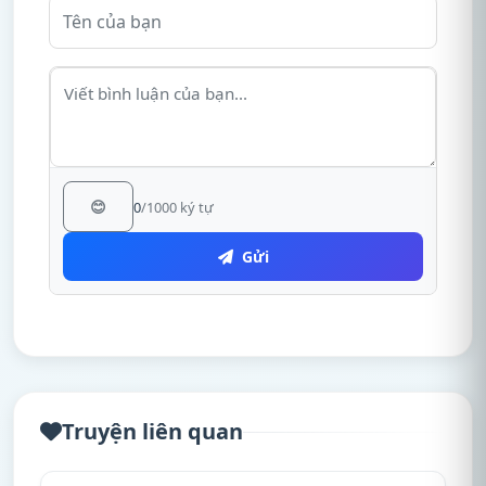
😊
0
/1000 ký tự
Gửi
Truyện liên quan