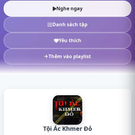
radio, nghe truyện...
Nghe ngay
Danh sách tập
Yêu thích
Thêm vào playlist
Tội Ác Khmer Đỏ