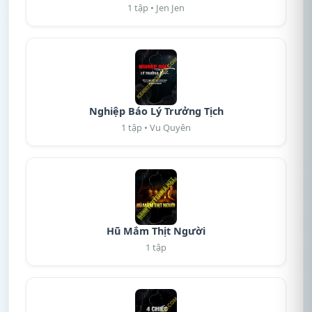
1 tập • Jen Jen
Nghiệp Báo Lý Trưởng Tịch
1 tập • Vu Quyên
Hũ Mắm Thịt Người
1 tập