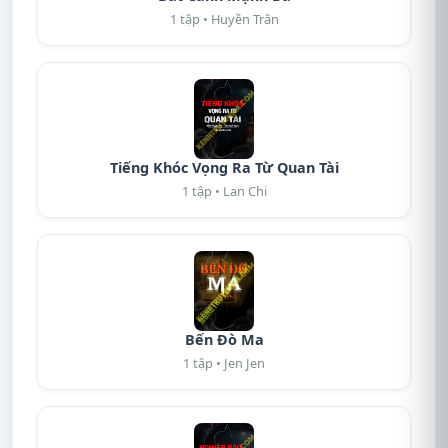
1 tập • Huyền Trân
Tiếng Khóc Vọng Ra Từ Quan Tài
1 tập • Lan Chi
Bến Đò Ma
1 tập • Jen Jen