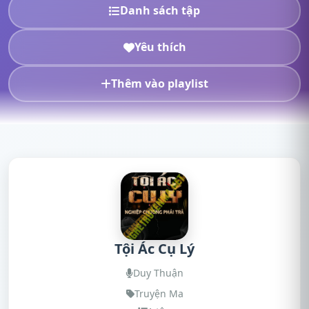
Danh sách tập
Yêu thích
Thêm vào playlist
Tội Ác Cụ Lý
Duy Thuận
Truyện Ma