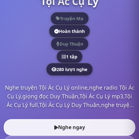
Tội Ác Cụ Lý
Truyện Ma
Hoàn thành
Duy Thuận
1 tập
280 lượt nghe
Nghe truyện Tội Ác Cụ Lý online,nghe radio Tội Ác
Cụ Lý,giọng đọc Duy Thuận,Tội Ác Cụ Lý mp3,Tội
Ác Cụ Lý full,Tội Ác Cụ Lý Duy Thuận,nghe truyện
online, nghe truyện radio, nghe truyện ma, nghe
truyện...
Nghe ngay