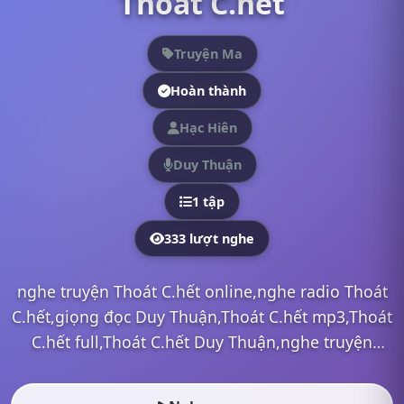
Thoát C.hết
Truyện Ma
Hoàn thành
Hạc Hiên
Duy Thuận
1 tập
333 lượt nghe
nghe truyện Thoát C.hết online,nghe radio Thoát
C.hết,giọng đọc Duy Thuận,Thoát C.hết mp3,Thoát
C.hết full,Thoát C.hết Duy Thuận,nghe truyện
online, nghe truyện radio, nghe truyện ma, nghe
truyện đêm...