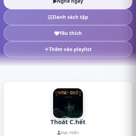
Nghe ngay
Danh sách tập
Yêu thích
Thêm vào playlist
Thoát C.hết
Hạc Hiên