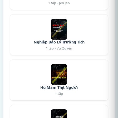
1 tập • Jen Jen
Nghiệp Báo Lý Trưởng Tịch
1 tập • Vu Quyên
Hũ Mắm Thịt Người
1 tập