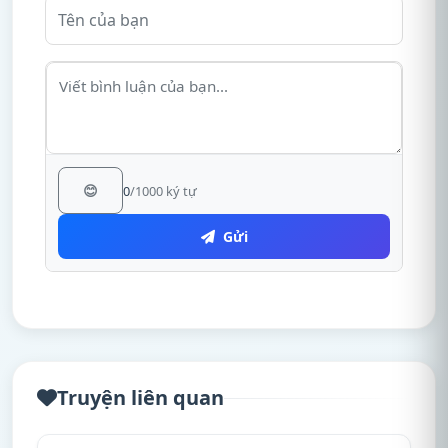
😊
0
/1000 ký tự
Gửi
Truyện liên quan