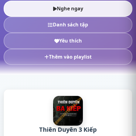
online, nghe truyện radi...
Nghe ngay
Danh sách tập
Yêu thích
Thêm vào playlist
Thiên Duyên 3 Kiếp