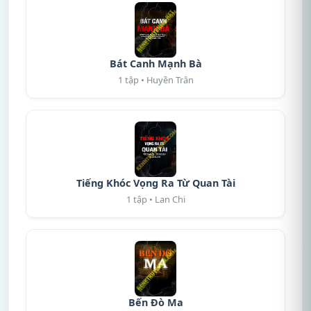
Bát Canh Mạnh Bà
1 tập • Huyền Trân
Tiếng Khóc Vọng Ra Từ Quan Tài
1 tập • Lan Chi
Bến Đò Ma