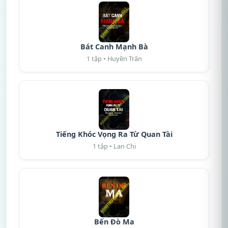
Bát Canh Mạnh Bà
1 tập • Huyền Trân
Tiếng Khóc Vọng Ra Từ Quan Tài
1 tập • Lan Chi
Bến Đò Ma