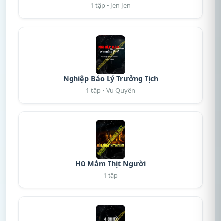
1 tập • Jen Jen
Nghiệp Báo Lý Trưởng Tịch
1 tập • Vu Quyên
Hũ Mắm Thịt Người
1 tập