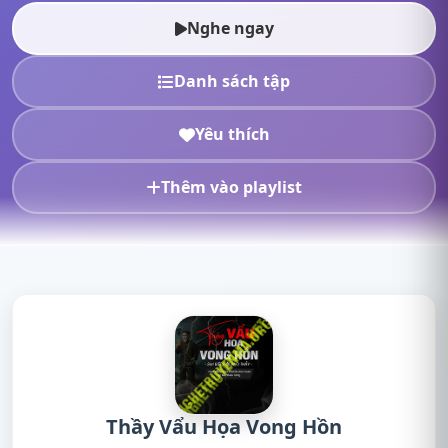
Soạn,nghe truyện online, n...
Nghe ngay
Danh sách tập
Yêu thích
Thêm vào playlist
Thầy Vẩu Họa Vong Hồn