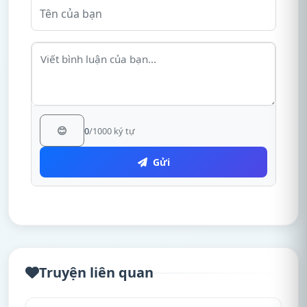
😊
0
/1000 ký tự
Gửi
Truyện liên quan