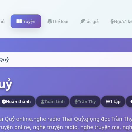
chủ
Truyện
Thể loại
Tác giả
Người k
 Quỷ
uỷ
Hoàn thành
Tuấn Linh
Trần Thy
1 tập
i Quỷ online,nghe radio Thai Quỷ,giọng đọc Trần Thy
ruyện online, nghe truyện radio, nghe truyện ma, nghe