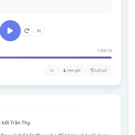
1:03:13
1x
Hẹn giờ
Lịch sử
 bởi Trần Thy.