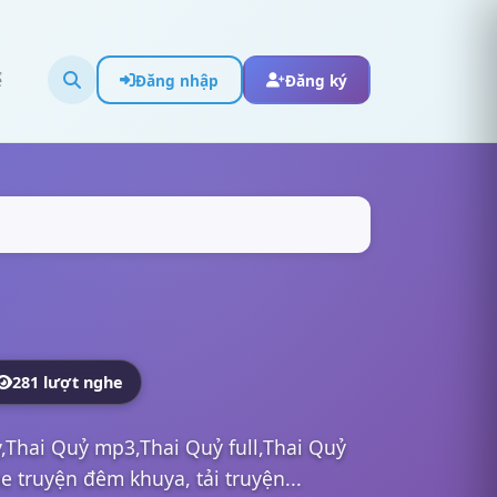
ể
Đăng nhập
Đăng ký
281 lượt nghe
,Thai Quỷ mp3,Thai Quỷ full,Thai Quỷ
 truyện đêm khuya, tải truyện...