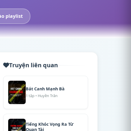
o playlist
Truyện liên quan
Bát Canh Mạnh Bà
1 tập • Huyền Trân
Tiếng Khóc Vọng Ra Từ
Quan Tài