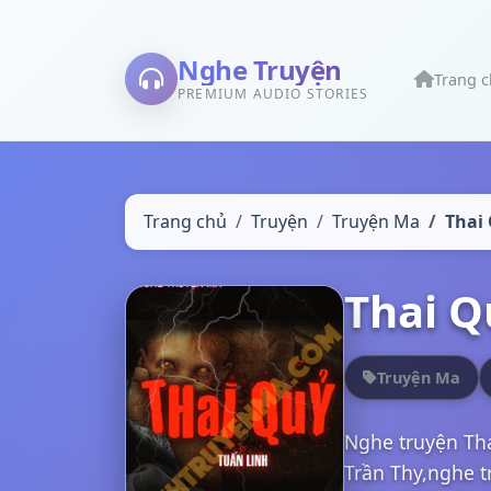
Nghe Truyện
Trang 
PREMIUM AUDIO STORIES
Trang chủ
Truyện
Truyện Ma
Thai
Thai Q
Truyện Ma
Nghe truyện Tha
Trần Thy,nghe t