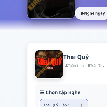
Nghe ngay
Thai Quỷ
Tuấn Linh
Trần Thy
Chọn tập nghe
Thai Quỷ - Tập 1
1