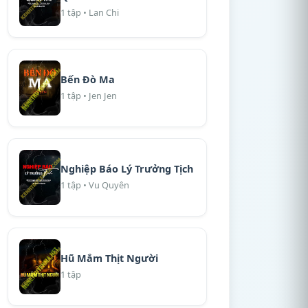
1 tập • Lan Chi
Bến Đò Ma
1 tập • Jen Jen
Nghiệp Báo Lý Trưởng Tịch
1 tập • Vu Quyên
Hũ Mắm Thịt Người
1 tập