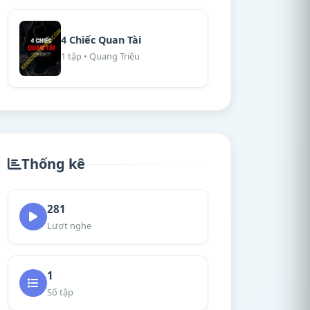
4 Chiếc Quan Tài
1 tập • Quang Triệu
Thống kê
281
Lượt nghe
1
Số tập