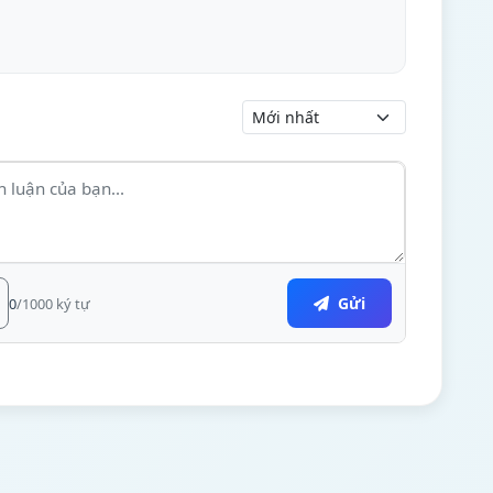
Gửi
0
/1000 ký tự