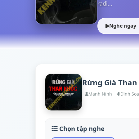
radi...
Nghe ngay
Rừng Già Than
Mạnh Ninh
Đình So
Chọn tập nghe