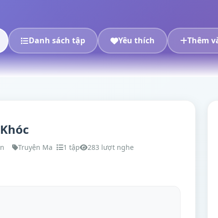
Danh sách tập
Yêu thích
Thêm và
 Khóc
ạn
Truyện Ma
1 tập
283 lượt nghe