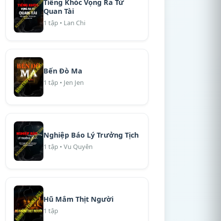
Tiếng Khóc Vọng Ra Từ
Quan Tài
1 tập • Lan Chi
Bến Đò Ma
1 tập • Jen Jen
Nghiệp Báo Lý Trưởng Tịch
1 tập • Vu Quyên
Hũ Mắm Thịt Người
1 tập