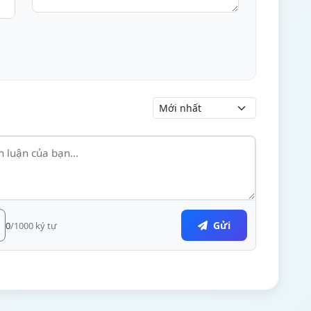
Gửi
0
/1000 ký tự