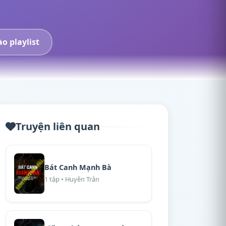
o playlist
Truyện liên quan
Bát Canh Mạnh Bà
1 tập • Huyền Trân