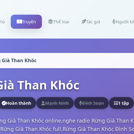
chủ
Truyện
Thể loại
Tác giả
Người k
 Già Than Khóc
ià Than Khóc
Hoàn thành
Mạnh Ninh
Đình Soạn
1 tập
ng Già Than Khóc online,nghe radio Rừng Già Than 
Rừng Già Than Khóc full,Rừng Già Than Khóc Đình So