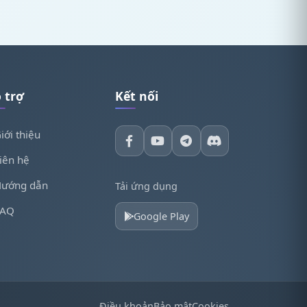
 trợ
Kết nối
iới thiệu
iên hệ
ướng dẫn
Tải ứng dụng
FAQ
Google Play
Điều khoản
Bảo mật
Cookies