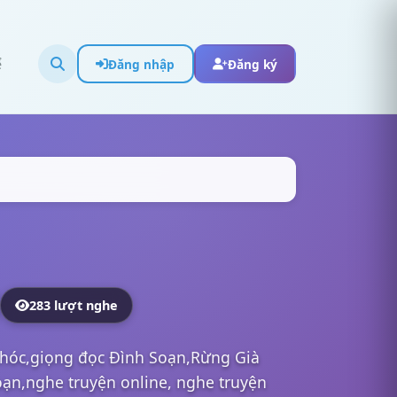
ể
Đăng nhập
Đăng ký
283 lượt nghe
Khóc,giọng đọc Đình Soạn,Rừng Già
ạn,nghe truyện online, nghe truyện