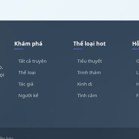
Khám phá
Thể loại hot
Hỗ
Tất cả truyện
Tiểu thuyết
G
o.
Thể loại
Trinh thám
L
ọi
Tác giả
Kinh dị
H
Người kể
Tình cảm
ảo lưu.