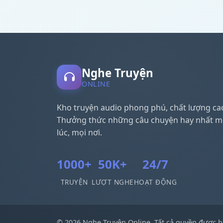
Nghe Truyện
ONLINE
Kho truyện audio phong phú, chất lượng ca
Thưởng thức những câu chuyện hay nhất m
lúc, mọi nơi.
1000+
50K+
24/7
TRUYỆN
LƯỢT NGHE
HOẠT ĐỘNG
© 2026 Nghe Truyện Online. Tất cả quyền được b