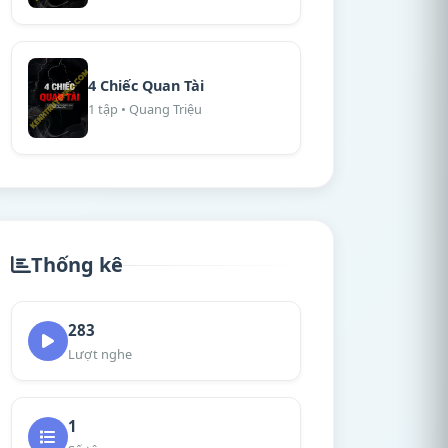
4 Chiếc Quan Tài
1 tập • Quang Triệu
Thống kê
283
Lượt nghe
1