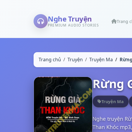
Nghe Truyện
Trang 
PREMIUM AUDIO STORIES
Trang chủ
Truyện
Truyện Ma
Rừng
Rừng G
Truyện Ma
Nghe truyện Rừ
Than Khóc mp3,