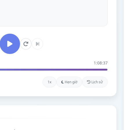
1:08:37
1x
Hẹn giờ
Lịch sử