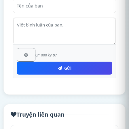
😊
0
/1000 ký tự
Gửi
Truyện liên quan