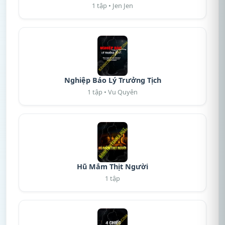
1 tập • Jen Jen
Nghiệp Báo Lý Trưởng Tịch
1 tập • Vu Quyên
Hũ Mắm Thịt Người
1 tập