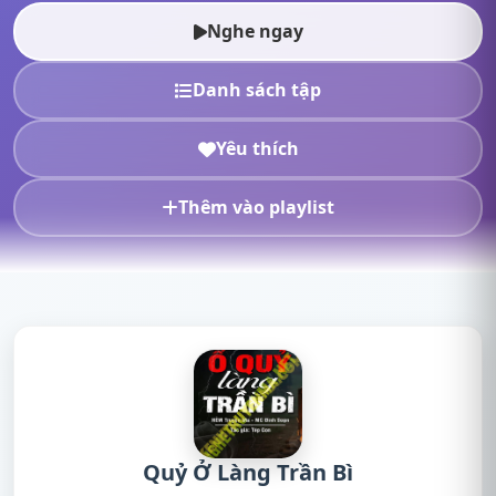
online, nghe truyện radi...
Nghe ngay
Danh sách tập
Yêu thích
Thêm vào playlist
Quỷ Ở Làng Trần Bì