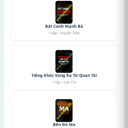
Bát Canh Mạnh Bà
1 tập • Huyền Trân
Tiếng Khóc Vọng Ra Từ Quan Tài
1 tập • Lan Chi
Bến Đò Ma