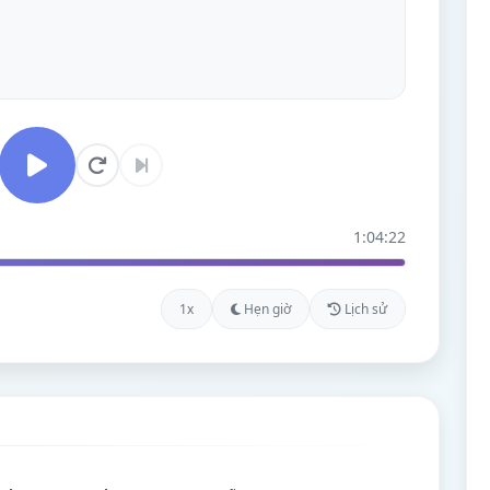
1:04:22
1x
Hẹn giờ
Lịch sử