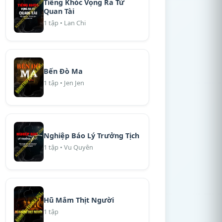
Tiếng Khóc Vọng Ra Từ
Quan Tài
1 tập • Lan Chi
Bến Đò Ma
1 tập • Jen Jen
Nghiệp Báo Lý Trưởng Tịch
1 tập • Vu Quyên
Hũ Mắm Thịt Người
1 tập