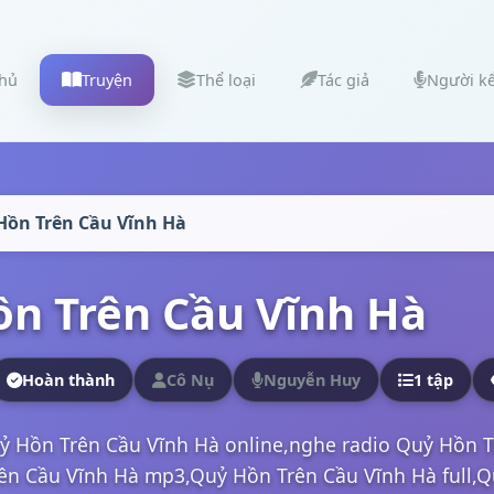
chủ
Truyện
Thể loại
Tác giả
Người k
Hồn Trên Cầu Vĩnh Hà
n Trên Cầu Vĩnh Hà
Hoàn thành
Cô Nụ
Nguyễn Huy
1 tập
ỷ Hồn Trên Cầu Vĩnh Hà online,nghe radio Quỷ Hồn 
ên Cầu Vĩnh Hà mp3,Quỷ Hồn Trên Cầu Vĩnh Hà full,