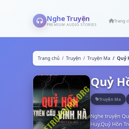
Nghe Truyện
Trang 
PREMIUM AUDIO STORIES
Trang chủ
Truyện
Truyện Ma
Quỷ 
Quỷ Hồ
Truyện Ma
Nghe truyện Qu
Huy,Quỷ Hồn Tr