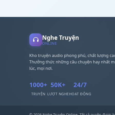
Nghe Truyện
ONLINE
Kho truyện audio phong phú, chất lượng ca
Thưởng thức những câu chuyện hay nhất m
lúc, mọi nơi.
1000+
50K+
24/7
TRUYỆN
LƯỢT NGHE
HOẠT ĐỘNG
© 2026 Nghe Truyện Online. Tất cả quyền được b