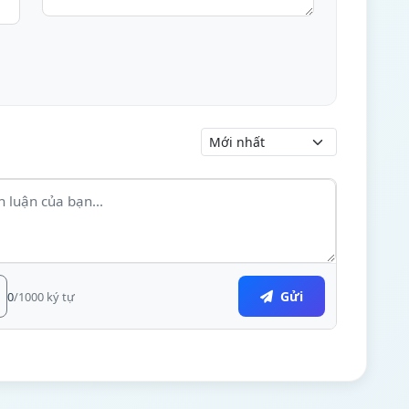
Gửi
0
/1000 ký tự