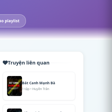
o playlist
Truyện liên quan
Bát Canh Mạnh Bà
1 tập • Huyền Trân