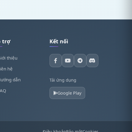
 trợ
Kết nối
iới thiệu
iên hệ
ướng dẫn
Tải ứng dụng
FAQ
Google Play
Điều khoản
Bảo mật
Cookies