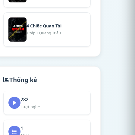
4 Chiếc Quan Tài
1 tập • Quang Triệu
Thống kê
282
Lượt nghe
1