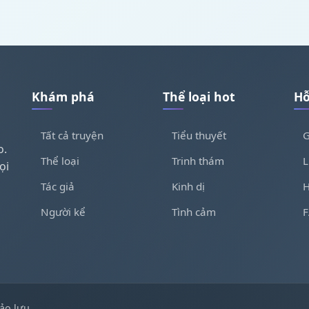
Khám phá
Thể loại hot
Hỗ
Tất cả truyện
Tiểu thuyết
G
o.
Thể loại
Trinh thám
L
ọi
Tác giả
Kinh dị
H
Người kể
Tình cảm
ảo lưu.