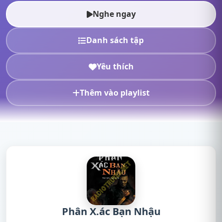
truyện online, nghe truyện rad...
Nghe ngay
Danh sách tập
Yêu thích
Thêm vào playlist
Phân X.ác Bạn Nhậu