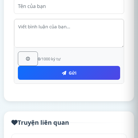
😊
0
/1000 ký tự
Gửi
Truyện liên quan