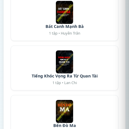
Bát Canh Mạnh Bà
1 tập • Huyền Trân
Tiếng Khóc Vọng Ra Từ Quan Tài
1 tập • Lan Chi
Bến Đò Ma