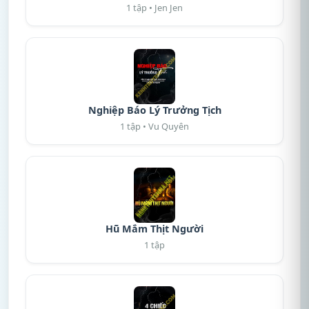
1 tập • Jen Jen
Nghiệp Báo Lý Trưởng Tịch
1 tập • Vu Quyên
Hũ Mắm Thịt Người
1 tập