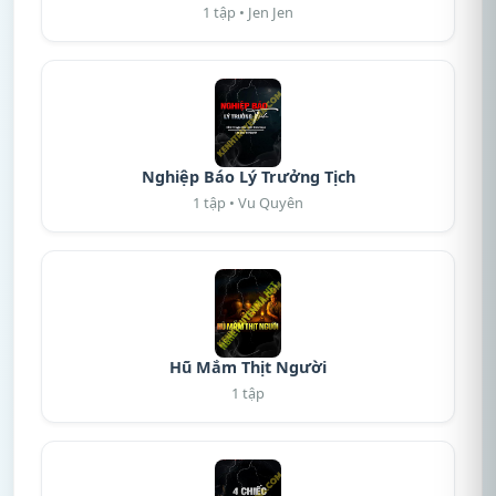
1 tập • Jen Jen
Nghiệp Báo Lý Trưởng Tịch
1 tập • Vu Quyên
Hũ Mắm Thịt Người
1 tập