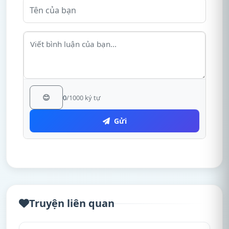
😊
0
/1000 ký tự
Gửi
Truyện liên quan