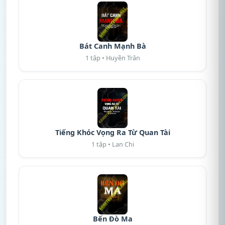
Bát Canh Mạnh Bà
1 tập • Huyền Trân
Tiếng Khóc Vọng Ra Từ Quan Tài
1 tập • Lan Chi
Bến Đò Ma