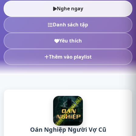
Người Vợ Cũ Nguyễn Huy,nghe truyện on...
Nghe ngay
Danh sách tập
Yêu thích
Thêm vào playlist
Oán Nghiệp Người Vợ Cũ