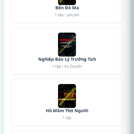
Bến Đò Ma
1 tập • Jen Jen
Nghiệp Báo Lý Trưởng Tịch
1 tập • Vu Quyên
Hũ Mắm Thịt Người
1 tập