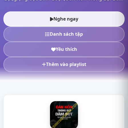
Bụt mp3,Oan Hồn Trong Bụi Dâm Bụt full,Oan Hồn
Trong Bụi Dâm Bụt Đình Soạn,n...
Nghe ngay
Danh sách tập
Yêu thích
Thêm vào playlist