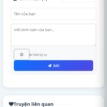
😊
0
/1000 ký tự
Gửi
Truyện liên quan