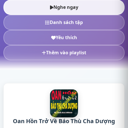
Dượng full,Oan Hồn T...
Nghe ngay
Danh sách tập
Yêu thích
Thêm vào playlist
Oan Hồn Trở Về Báo Thù Cha Dượng