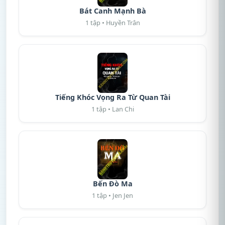
Bát Canh Mạnh Bà
1 tập • Huyền Trân
Tiếng Khóc Vọng Ra Từ Quan Tài
1 tập • Lan Chi
Bến Đò Ma
1 tập • Jen Jen