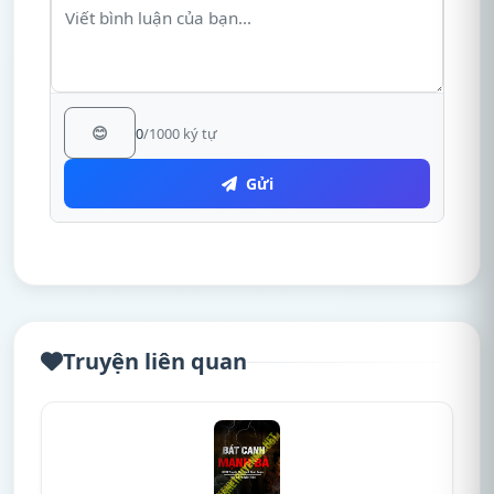
😊
0
/1000 ký tự
Gửi
Truyện liên quan