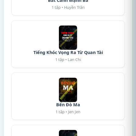
Bát Canh Mạnh Bà
1 tập • Huyền Trân
Tiếng Khóc Vọng Ra Từ Quan Tài
1 tập • Lan Chi
Bến Đò Ma
1 tập • Jen Jen