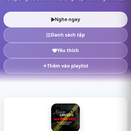
Hội mp3,Nghiệp Chướng Nhà Lão Hội full,Nghiệp
Chướng Nhà Lão Hội Đình Soạn,n...
Nghe ngay
Danh sách tập
Yêu thích
Thêm vào playlist