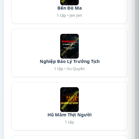
Bến Đò Ma
1 tập • Jen Jen
Nghiệp Báo Lý Trưởng Tịch
1 tập • Vu Quyên
Hũ Mắm Thịt Người
1 tập