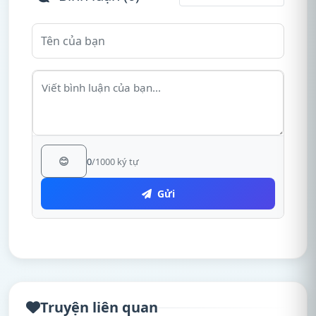
😊
0
/1000 ký tự
Gửi
Truyện liên quan