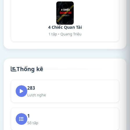
4 Chiếc Quan Tài
1 tập • Quang Triệu
Thống kê
283
Lượt nghe
1
Số tập