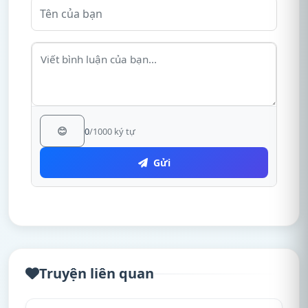
😊
0
/1000 ký tự
Gửi
Truyện liên quan