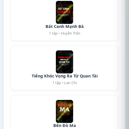
Bát Canh Mạnh Bà
1 tập • Huyền Trân
Tiếng Khóc Vọng Ra Từ Quan Tài
1 tập • Lan Chi
Bến Đò Ma