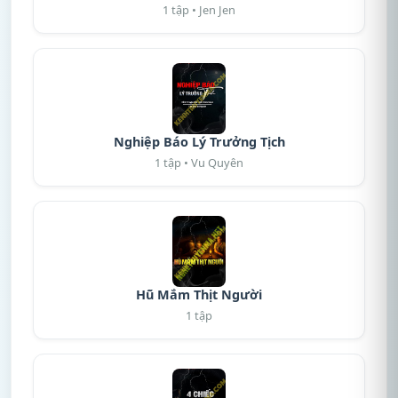
1 tập • Jen Jen
Nghiệp Báo Lý Trưởng Tịch
1 tập • Vu Quyên
Hũ Mắm Thịt Người
1 tập