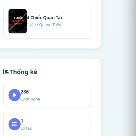
4 Chiếc Quan Tài
1 tập • Quang Triệu
Thống kê
286
Lượt nghe
1
Số tập