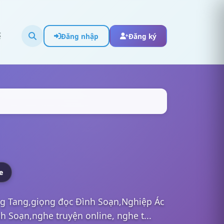
ể
Đăng nhập
Đăng ký
e
ng Tang,giọng đọc Đình Soạn,Nghiệp Ác
 Soạn,nghe truyện online, nghe t...