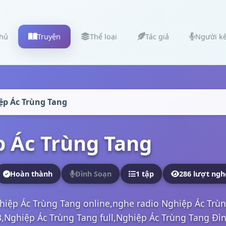
chủ
Truyện
Thể loại
Tác giả
Người k
ệp Ác Trùng Tang
 Ác Trùng Tang
Hoàn thành
Đình Soạn
1 tập
286 lượt ngh
hiệp Ác Trùng Tang online,nghe radio Nghiệp Ác Trù
Nghiệp Ác Trùng Tang full,Nghiệp Ác Trùng Tang Đình