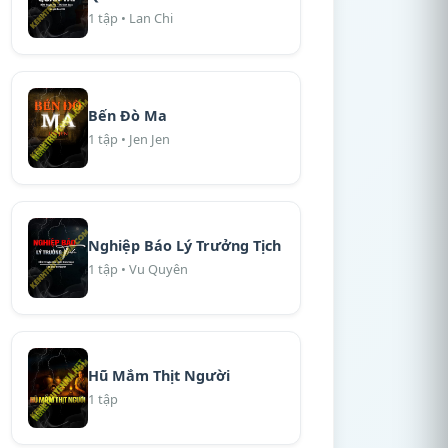
1 tập • Lan Chi
Bến Đò Ma
1 tập • Jen Jen
Nghiệp Báo Lý Trưởng Tịch
1 tập • Vu Quyên
Hũ Mắm Thịt Người
1 tập