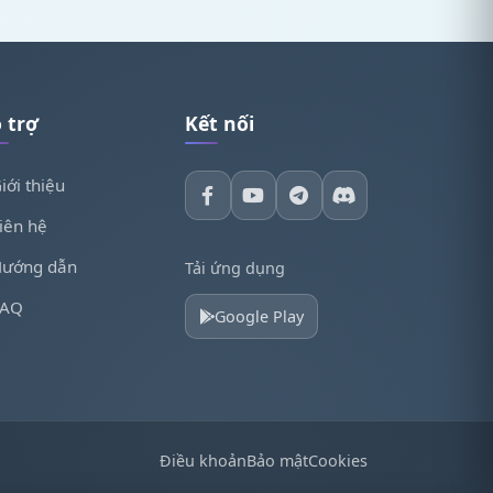
 trợ
Kết nối
iới thiệu
iên hệ
ướng dẫn
Tải ứng dụng
FAQ
Google Play
Điều khoản
Bảo mật
Cookies