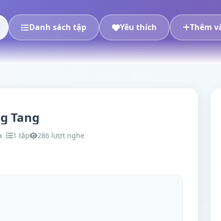
Danh sách tập
Yêu thích
Thêm và
ng Tang
a
1 tập
286 lượt nghe