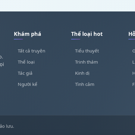
Khám phá
Thể loại hot
Hỗ
Tất cả truyện
Tiểu thuyết
G
o.
Thể loại
Trinh thám
L
ọi
Tác giả
Kinh dị
H
Người kể
Tình cảm
ảo lưu.