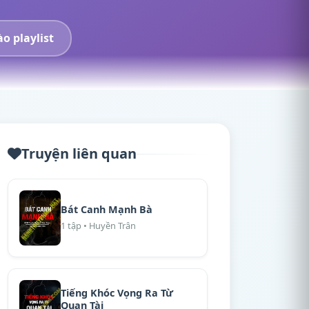
o playlist
Truyện liên quan
Bát Canh Mạnh Bà
1 tập • Huyền Trân
Tiếng Khóc Vọng Ra Từ
Quan Tài