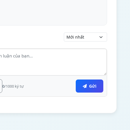
Gửi
0
/1000 ký tự