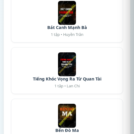
Bát Canh Mạnh Bà
1 tập • Huyền Trân
Tiếng Khóc Vọng Ra Từ Quan Tài
1 tập • Lan Chi
Bến Đò Ma