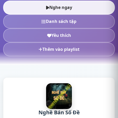
radio, nghe truyện ma,...
Nghe ngay
Danh sách tập
Yêu thích
Thêm vào playlist
Nghề Bán Số Đề