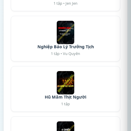
1 tập • Jen Jen
Nghiệp Báo Lý Trưởng Tịch
1 tập • Vu Quyên
Hũ Mắm Thịt Người
1 tập