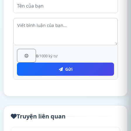
😊
0
/1000 ký tự
Gửi
Truyện liên quan