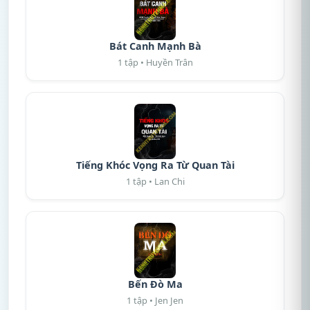
Bát Canh Mạnh Bà
1 tập • Huyền Trân
Tiếng Khóc Vọng Ra Từ Quan Tài
1 tập • Lan Chi
Bến Đò Ma
1 tập • Jen Jen