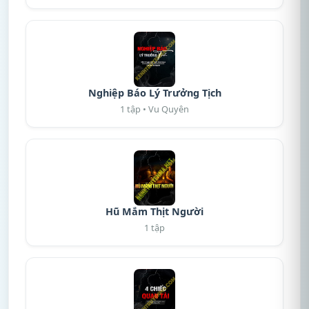
Nghiệp Báo Lý Trưởng Tịch
1 tập • Vu Quyên
Hũ Mắm Thịt Người
1 tập