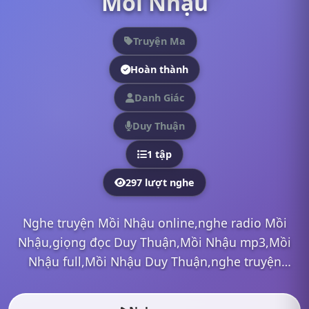
Mồi Nhậu
Truyện Ma
Hoàn thành
Danh Giác
Duy Thuận
1 tập
297 lượt nghe
Nghe truyện Mồi Nhậu online,nghe radio Mồi
Nhậu,giọng đọc Duy Thuận,Mồi Nhậu mp3,Mồi
Nhậu full,Mồi Nhậu Duy Thuận,nghe truyện
online, nghe truyện radio, nghe truyện ma, nghe
truyện đêm khuya, tải truy...