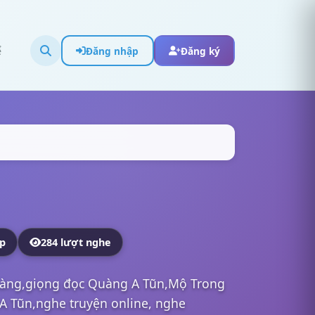
ể
Đăng nhập
Đăng ký
ập
284 lượt nghe
Làng,giọng đọc Quàng A Tũn,Mộ Trong
A Tũn,nghe truyện online, nghe