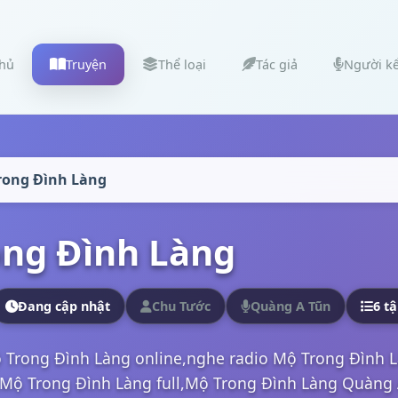
chủ
Truyện
Thể loại
Tác giả
Người k
rong Đình Làng
ng Đình Làng
Đang cập nhật
Chu Tước
Quàng A Tũn
6 t
 Trong Đình Làng online,nghe radio Mộ Trong Đình 
Mộ Trong Đình Làng full,Mộ Trong Đình Làng Quàng 