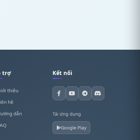
 trợ
Kết nối
iới thiệu
iên hệ
ướng dẫn
Tải ứng dụng
FAQ
Google Play