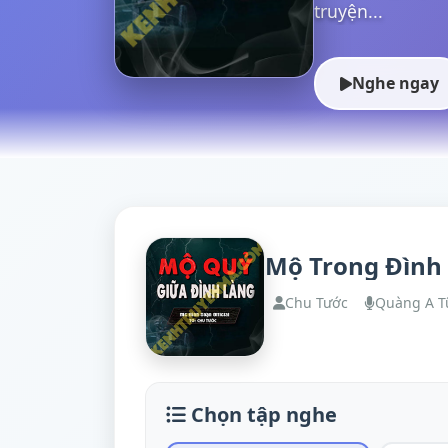
truyện...
Nghe ngay
Mộ Trong Đình
Chu Tước
Quàng A T
Chọn tập nghe