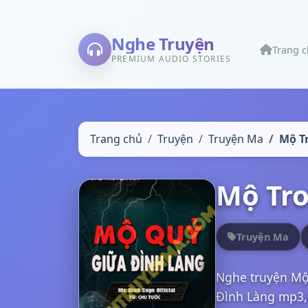
Nghe Truyện
Trang 
PREMIUM AUDIO STORIES
Trang chủ
Truyện
Truyện Ma
Mộ T
Mộ Tro
Truyện Ma
Nghe truyện Mộ
Đình Làng mp3,