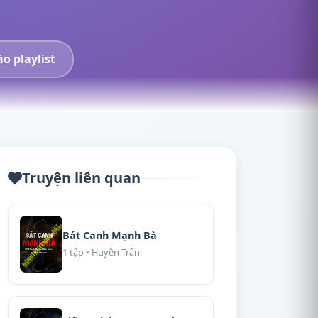
o playlist
Truyện liên quan
Bát Canh Mạnh Bà
1 tập • Huyền Trân