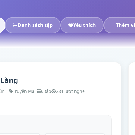
Danh sách tập
Yêu thích
Thêm và
 Làng
ũn
Truyện Ma
6 tập
284 lượt nghe