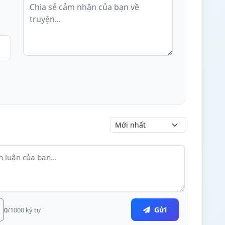
Gửi
0
/1000 ký tự