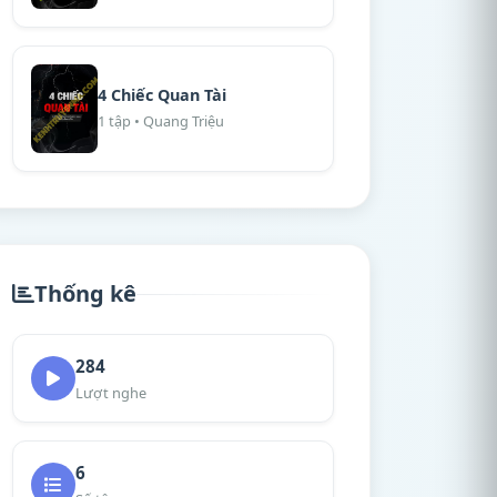
4 Chiếc Quan Tài
1 tập • Quang Triệu
Thống kê
284
Lượt nghe
6