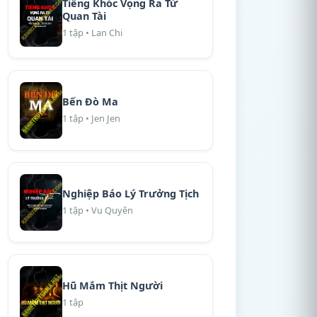
Tiếng Khóc Vọng Ra Từ
Quan Tài
1 tập • Lan Chi
Bến Đò Ma
1 tập • Jen Jen
Nghiệp Báo Lý Trưởng Tịch
1 tập • Vu Quyên
Hũ Mắm Thịt Người
1 tập