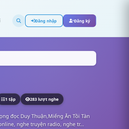
ể
Đăng nhập
Đăng ký
1 tập
283 lượt nghe
iọng đọc Duy Thuận,Miếng Ăn Tồi Tàn
line, nghe truyện radio, nghe tr...