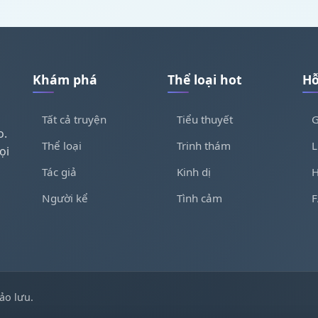
Khám phá
Thể loại hot
Hỗ
Tất cả truyện
Tiểu thuyết
G
o.
Thể loại
Trinh thám
L
ọi
Tác giả
Kinh dị
H
Người kể
Tình cảm
ảo lưu.