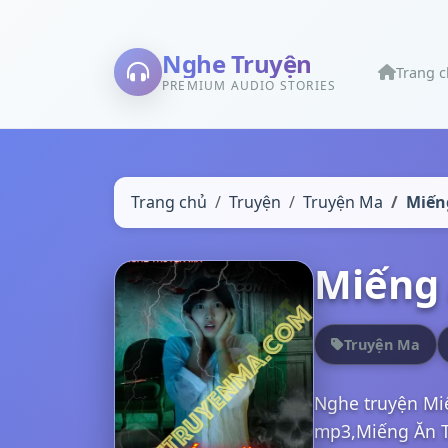
Nghe Truyện
Trang 
PREMIUM AUDIO STORIES
Trang chủ
Truyện
Truyện Ma
Miến
Miếng 
Truyện Ma
Nghe truyện Mi
mp3,Miếng Ăn Tồ