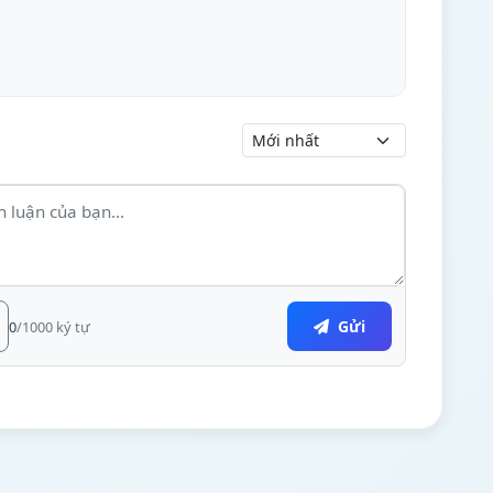
Gửi
0
/1000 ký tự