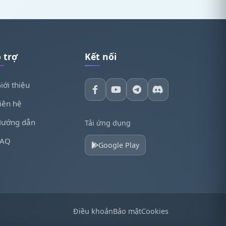
 trợ
Kết nối
iới thiệu
iên hệ
ướng dẫn
Tải ứng dụng
FAQ
Google Play
Điều khoản
Bảo mật
Cookies