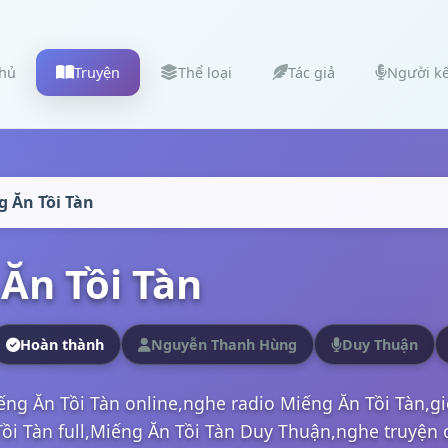
chủ
Truyện
Thể loại
Tác giả
Người k
g Ăn Tồi Tàn
Ăn Tồi Tàn
Hoàn thành
Nguyễn Thanh Hùng
Duy Thuận
ếng Ăn Tồi Tàn online,nghe radio Miếng Ăn Tồi Tàn,g
i Tàn full,Miếng Ăn Tồi Tàn Duy Thuận,nghe truyện on