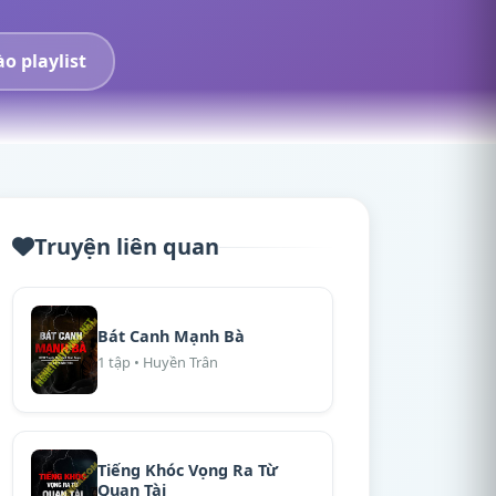
o playlist
Truyện liên quan
Bát Canh Mạnh Bà
1 tập • Huyền Trân
Tiếng Khóc Vọng Ra Từ
Quan Tài