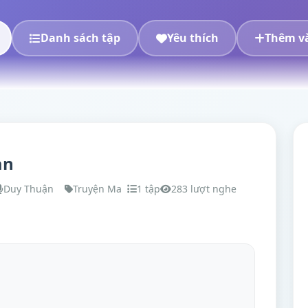
Danh sách tập
Yêu thích
Thêm và
àn
Duy Thuận
Truyện Ma
1 tập
283 lượt nghe