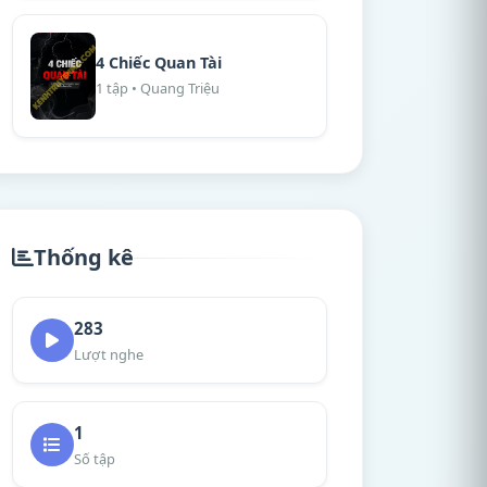
4 Chiếc Quan Tài
1 tập • Quang Triệu
Thống kê
283
Lượt nghe
1
Số tập