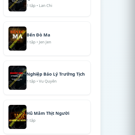
1 tập • Lan Chi
Bến Đò Ma
1 tập • Jen Jen
Nghiệp Báo Lý Trưởng Tịch
1 tập • Vu Quyên
Hũ Mắm Thịt Người
1 tập