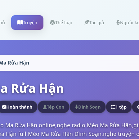
chủ
Truyện
Thể loại
Tác giả
Người k
Ma Rửa Hận
a Rửa Hận
Hoàn thành
Tép Con
Đình Soạn
1 tập
o Ma Rửa Hận online,nghe radio Mèo Ma Rửa Hận,g
 Hận full,Mèo Ma Rửa Hận Đình Soạn,nghe truyện onl