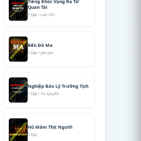
Tiếng Khóc Vọng Ra Từ
Quan Tài
1 tập • Lan Chi
Bến Đò Ma
1 tập • Jen Jen
Nghiệp Báo Lý Trưởng Tịch
1 tập • Vu Quyên
Hũ Mắm Thịt Người
1 tập