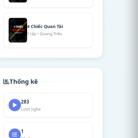
4 Chiếc Quan Tài
1 tập • Quang Triệu
Thống kê
283
Lượt nghe
1