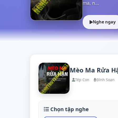
ma, n...
Nghe ngay
Mèo Ma Rửa H
Tép Con
Đình Soạn
Chọn tập nghe