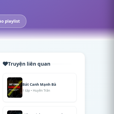
o playlist
Truyện liên quan
Bát Canh Mạnh Bà
1 tập • Huyền Trân