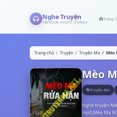
Nghe Truyện
Trang 
PREMIUM AUDIO STORIES
Trang chủ
Truyện
Truyện Ma
Mèo 
Mèo M
Truyện Ma
Nghe truyện Mè
mp3,Mèo Ma Rửa