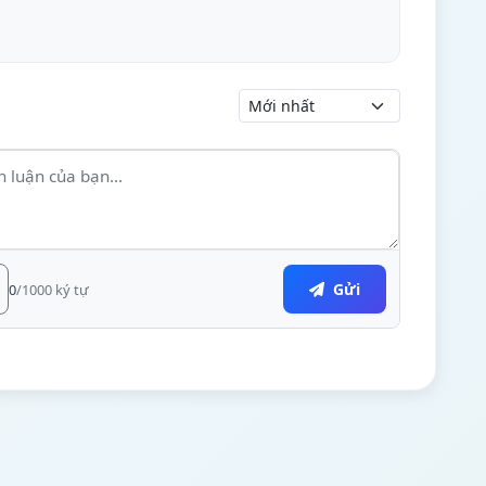
Gửi
0
/1000 ký tự