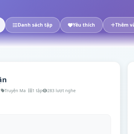
Danh sách tập
Yêu thích
Thêm và
ận
Truyện Ma
1 tập
283 lượt nghe