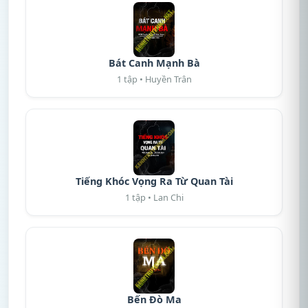
Bát Canh Mạnh Bà
1 tập • Huyền Trân
Tiếng Khóc Vọng Ra Từ Quan Tài
1 tập • Lan Chi
Bến Đò Ma