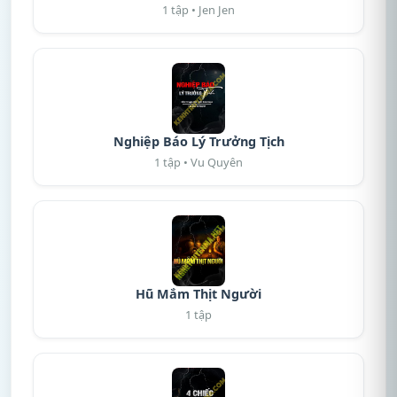
1 tập • Jen Jen
Nghiệp Báo Lý Trưởng Tịch
1 tập • Vu Quyên
Hũ Mắm Thịt Người
1 tập