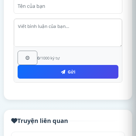
😊
0
/1000 ký tự
Gửi
Truyện liên quan