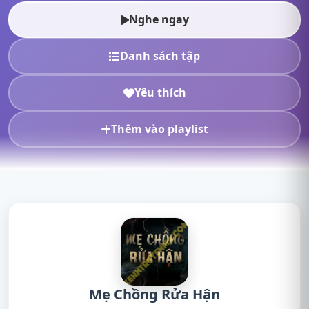
truyện online, nghe truyện radio, nghe tr...
Nghe ngay
Danh sách tập
Yêu thích
Thêm vào playlist
Mẹ Chồng Rửa Hận