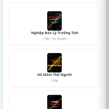
Nghiệp Báo Lý Trưởng Tịch
1 tập • Vu Quyên
Hũ Mắm Thịt Người
1 tập