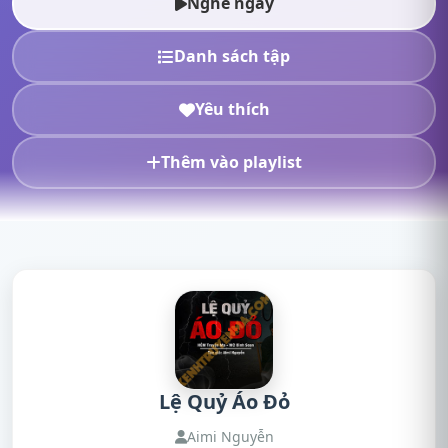
Nghe ngay
Danh sách tập
Yêu thích
Thêm vào playlist
Lệ Quỷ Áo Đỏ
Aimi Nguyễn