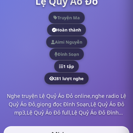
Lệ Quỷ Áo Đỏ
Truyện Ma
Hoàn thành
Aimi Nguyễn
Đình Soạn
1 tập
281 lượt nghe
Nghe truyện Lệ Quỷ Áo Đỏ online,nghe radio Lệ
Quỷ Áo Đỏ,giọng đọc Đình Soạn,Lệ Quỷ Áo Đỏ
mp3,Lệ Quỷ Áo Đỏ full,Lệ Quỷ Áo Đỏ Đình
Soạn,nghe truyện online, nghe truyện radio, nghe
truyện ma, nghe truyện...