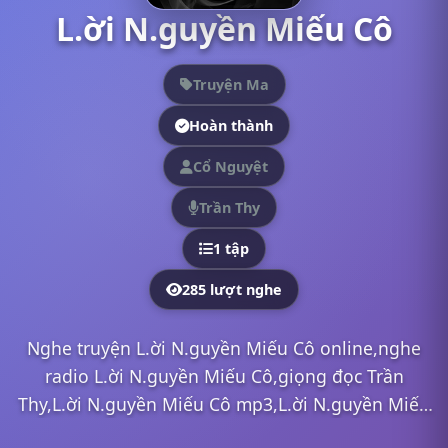
L.ời N.guyền Miếu Cô
Truyện Ma
Hoàn thành
Cổ Nguyệt
Trần Thy
1 tập
285 lượt nghe
Nghe truyện L.ời N.guyền Miếu Cô online,nghe
radio L.ời N.guyền Miếu Cô,giọng đọc Trần
Thy,L.ời N.guyền Miếu Cô mp3,L.ời N.guyền Miếu
Cô full,L.ời N.guyền Miếu Cô Trần Thy,nghe truyện