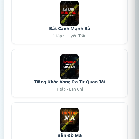
Bát Canh Mạnh Bà
1 tập • Huyền Trân
Tiếng Khóc Vọng Ra Từ Quan Tài
1 tập • Lan Chi
Bến Đò Ma