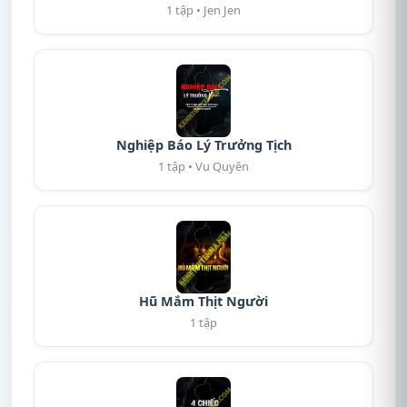
1 tập • Jen Jen
Nghiệp Báo Lý Trưởng Tịch
1 tập • Vu Quyên
Hũ Mắm Thịt Người
1 tập