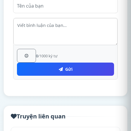
😊
0
/1000 ký tự
Gửi
Truyện liên quan