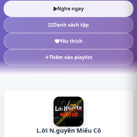
online, nghe tru...
Nghe ngay
Danh sách tập
Yêu thích
Thêm vào playlist
L.ời N.guyền Miếu Cô