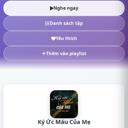
nghe truyện radio, nghe...
Nghe ngay
Danh sách tập
Yêu thích
Thêm vào playlist
Ký Ức Máu Của Mẹ