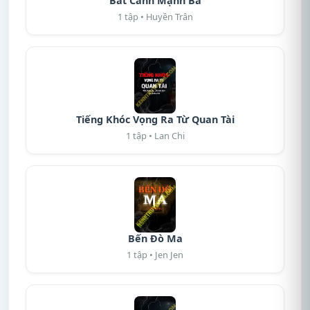
Bát Canh Mạnh Bà
1 tập • Huyền Trân
Tiếng Khóc Vọng Ra Từ Quan Tài
1 tập • Lan Chi
Bến Đò Ma
1 tập • Jen Jen