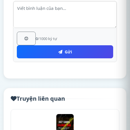
😊
0
/1000 ký tự
Gửi
Truyện liên quan