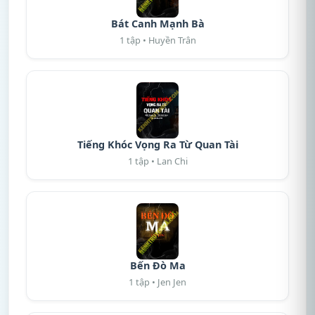
Bát Canh Mạnh Bà
1 tập • Huyền Trân
Tiếng Khóc Vọng Ra Từ Quan Tài
1 tập • Lan Chi
Bến Đò Ma
1 tập • Jen Jen