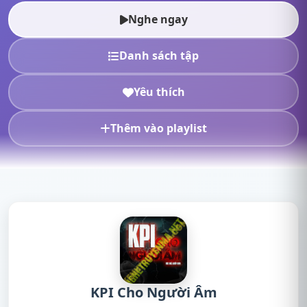
truyện radio, nghe tr...
Nghe ngay
Danh sách tập
Yêu thích
Thêm vào playlist
KPI Cho Người Âm