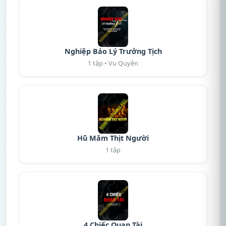
Nghiệp Báo Lý Trưởng Tịch
1 tập • Vu Quyên
Hũ Mắm Thịt Người
1 tập
4 Chiếc Quan Tài