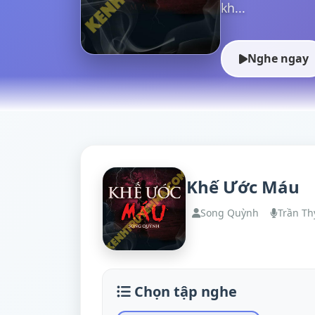
kh...
Nghe ngay
Khế Ước Máu
Song Quỳnh
Trần Th
Chọn tập nghe