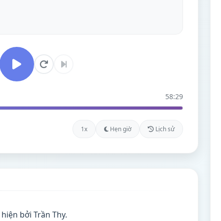
58:29
1x
Hẹn giờ
Lịch sử
hiện bởi Trần Thy.