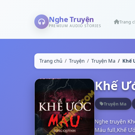
Nghe Truyện
Trang 
PREMIUM AUDIO STORIES
Trang chủ
Truyện
Truyện Ma
Khế 
Khế Ư
Truyện Ma
Nghe truyện Kh
Máu full,Khế Ướ