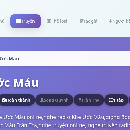
chủ
Truyện
Thể loại
Tác giả
Người k
Ước Máu
ớc Máu
Hoàn thành
Song Quỳnh
Trần Thy
1 tập
ế Ước Máu online,nghe radio Khế Ước Máu,giọng đọ
c Máu Trần Thy,nghe truyện online, nghe truyện rad