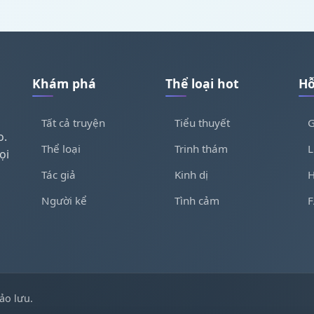
Khám phá
Thể loại hot
Hỗ
Tất cả truyện
Tiểu thuyết
G
o.
Thể loại
Trinh thám
L
ọi
Tác giả
Kinh dị
H
Người kể
Tình cảm
ảo lưu.