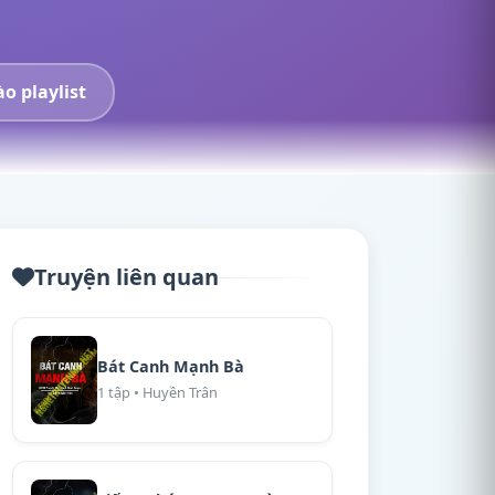
o playlist
Truyện liên quan
Bát Canh Mạnh Bà
1 tập • Huyền Trân