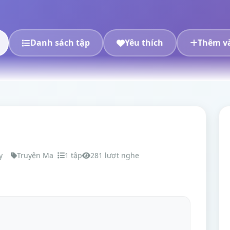
Danh sách tập
Yêu thích
Thêm và
y
Truyện Ma
1 tập
281 lượt nghe