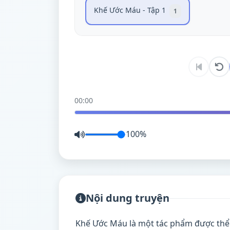
Khế Ước Máu - Tập 1
1
00:00
100%
Nội dung truyện
Khế Ước Máu là một tác phẩm được thể 