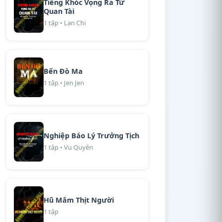
Tiếng Khóc Vọng Ra Từ
Quan Tài
1 tập • Lan Chi
Bến Đò Ma
1 tập • Jen Jen
Nghiệp Báo Lý Trưởng Tịch
1 tập • Vu Quyên
Hũ Mắm Thịt Người
1 tập