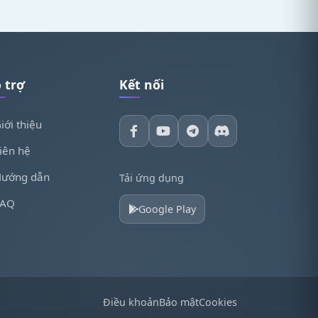
 trợ
Kết nối
iới thiệu
iên hệ
ướng dẫn
Tải ứng dụng
FAQ
Google Play
Điều khoản
Bảo mật
Cookies