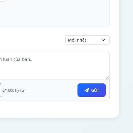
Gửi
0
/1000 ký tự