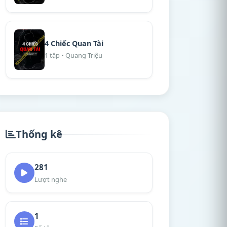
4 Chiếc Quan Tài
1 tập • Quang Triệu
Thống kê
281
Lượt nghe
1