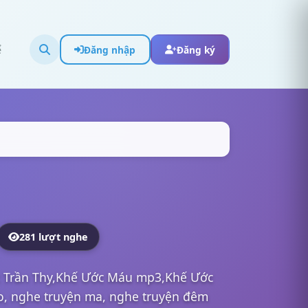
ể
Đăng nhập
Đăng ký
281 lượt nghe
c Trần Thy,Khế Ước Máu mp3,Khế Ước
io, nghe truyện ma, nghe truyện đêm