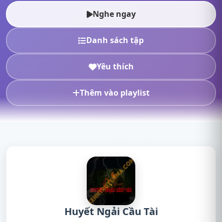
truyện radi...
Nghe ngay
Danh sách tập
Yêu thích
Thêm vào playlist
Huyết Ngải Cầu Tài