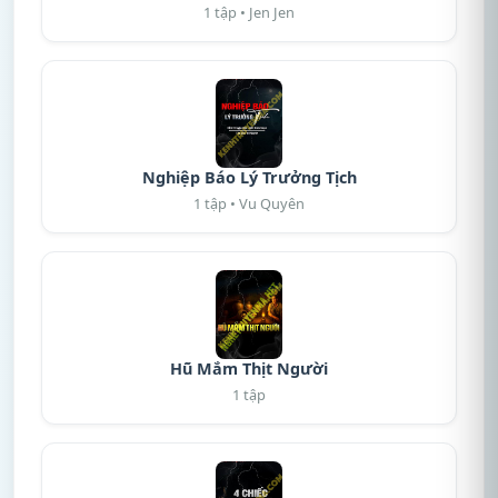
1 tập • Jen Jen
Nghiệp Báo Lý Trưởng Tịch
1 tập • Vu Quyên
Hũ Mắm Thịt Người
1 tập