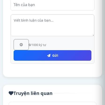
😊
0
/1000 ký tự
Gửi
Truyện liên quan