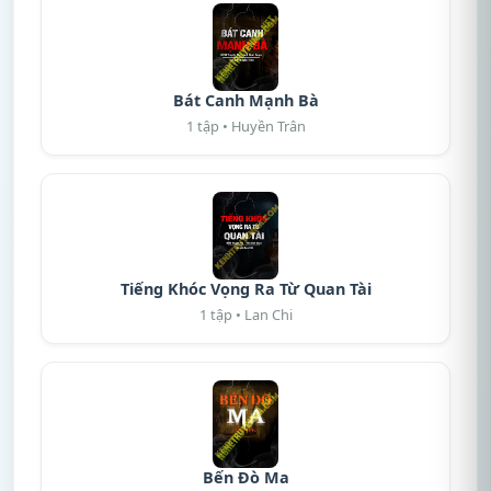
Bát Canh Mạnh Bà
1 tập • Huyền Trân
Tiếng Khóc Vọng Ra Từ Quan Tài
1 tập • Lan Chi
Bến Đò Ma