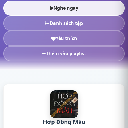
radio, nghe truyện ma, nghe truy...
Nghe ngay
Danh sách tập
Yêu thích
Thêm vào playlist
Hợp Đồng Máu