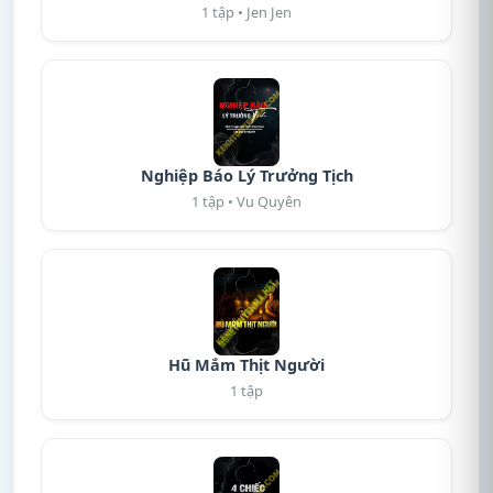
1 tập • Jen Jen
Nghiệp Báo Lý Trưởng Tịch
1 tập • Vu Quyên
Hũ Mắm Thịt Người
1 tập