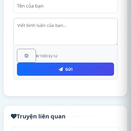
😊
0
/1000 ký tự
Gửi
Truyện liên quan