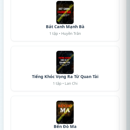
Bát Canh Mạnh Bà
1 tập • Huyền Trân
Tiếng Khóc Vọng Ra Từ Quan Tài
1 tập • Lan Chi
Bến Đò Ma