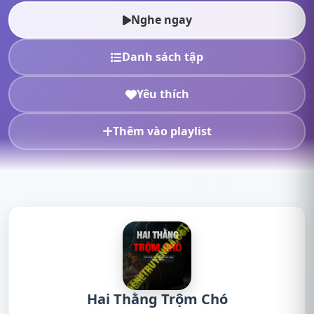
truyện online, nghe truyện radi...
Nghe ngay
Danh sách tập
Yêu thích
Thêm vào playlist
Hai Thằng Trộm Chó