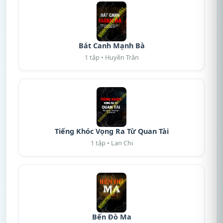
Bát Canh Mạnh Bà
1 tập • Huyền Trân
Tiếng Khóc Vọng Ra Từ Quan Tài
1 tập • Lan Chi
Bến Đò Ma