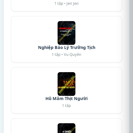
1 tập • Jen Jen
Nghiệp Báo Lý Trưởng Tịch
1 tập • Vu Quyên
Hũ Mắm Thịt Người
1 tập