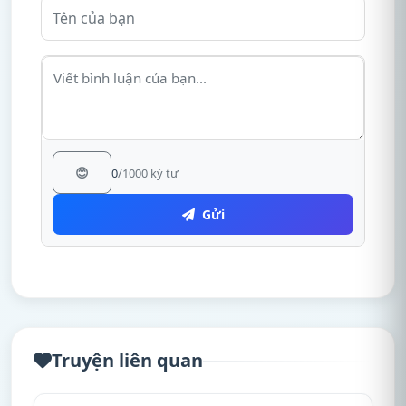
😊
0
/1000 ký tự
Gửi
Truyện liên quan