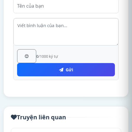
😊
0
/1000 ký tự
Gửi
Truyện liên quan