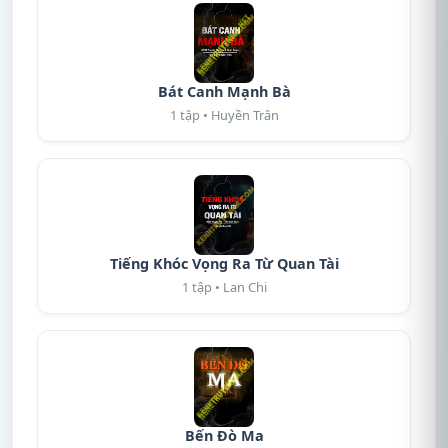
Bát Canh Mạnh Bà
1 tập • Huyền Trân
Tiếng Khóc Vọng Ra Từ Quan Tài
1 tập • Lan Chi
Bến Đò Ma