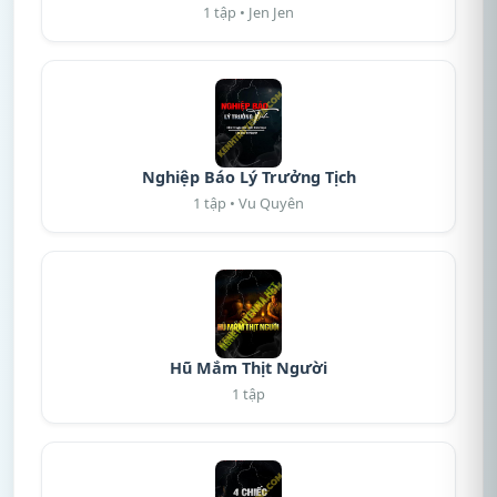
1 tập • Jen Jen
Nghiệp Báo Lý Trưởng Tịch
1 tập • Vu Quyên
Hũ Mắm Thịt Người
1 tập