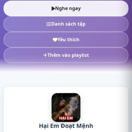
truyện radio, nghe...
Nghe ngay
Danh sách tập
Yêu thích
Thêm vào playlist
Hại Em Đoạt Mệnh