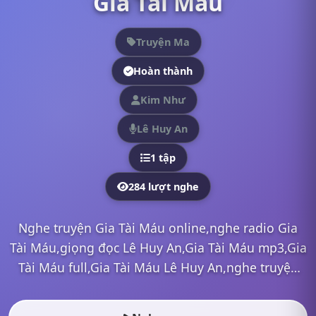
Gia Tài Máu
Truyện Ma
Hoàn thành
Kim Như
Lê Huy An
1 tập
284 lượt nghe
Nghe truyện Gia Tài Máu online,nghe radio Gia
Tài Máu,giọng đọc Lê Huy An,Gia Tài Máu mp3,Gia
Tài Máu full,Gia Tài Máu Lê Huy An,nghe truyện
online, nghe truyện radio, nghe truyện ma, nghe
truyện đêm...