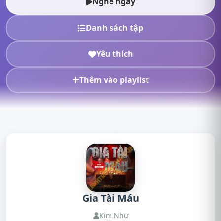
Nghe ngay
Danh sách tập
Yêu thích
Thêm vào playlist
Gia Tài Máu
Kim Như