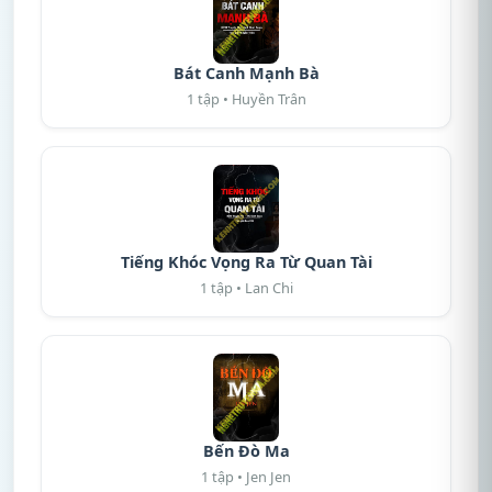
Bát Canh Mạnh Bà
1 tập • Huyền Trân
Tiếng Khóc Vọng Ra Từ Quan Tài
1 tập • Lan Chi
Bến Đò Ma
1 tập • Jen Jen