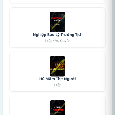
Nghiệp Báo Lý Trưởng Tịch
1 tập • Vu Quyên
Hũ Mắm Thịt Người
1 tập