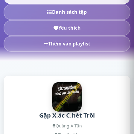
Danh sách tập
Yêu thích
Thêm vào playlist
Gặp X.ác C.hết Trôi
Quàng A Tũn