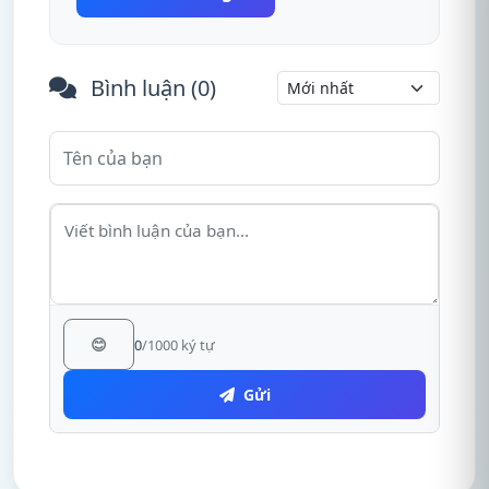
Bình luận (
0
)
😊
0
/1000 ký tự
Gửi