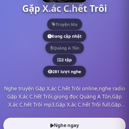
Gặp X.ác C.hết Trôi
Truyện Ma
Đang cập nhật
Quàng A Tũn
2 tập
281 lượt nghe
Nghe truyện Gặp X.ác C.hết Trôi online,nghe radio
Gặp X.ác C.hết Trôi,giọng đọc Quàng A Tũn,Gặp
X.ác C.hết Trôi mp3,Gặp X.ác C.hết Trôi full,Gặp
X.ác C.hết Trôi Quàng A Tũn,nghe truyện online,
nghe tr...
Nghe ngay