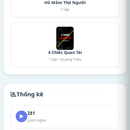
Hũ Mắm Thịt Người
1 tập
4 Chiếc Quan Tài
1 tập • Quang Triệu
Thống kê
281
Lượt nghe