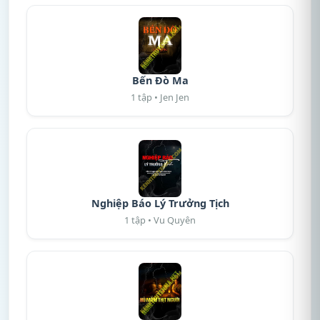
Bến Đò Ma
1 tập • Jen Jen
Nghiệp Báo Lý Trưởng Tịch
1 tập • Vu Quyên