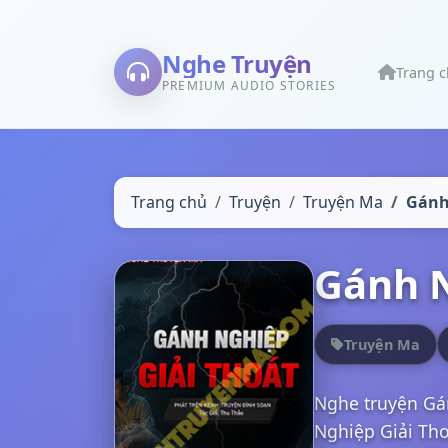
Nghe Truyện
Trang 
PREMIUM AUDIO STORIES
Trang chủ
Truyện
Truyện Ma
Gánh
Gánh N
Truyện Ma
Nghe truyện Gá
Nghiệp Giải Tho