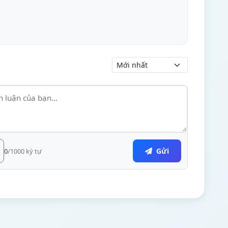
Gửi
0
/1000 ký tự