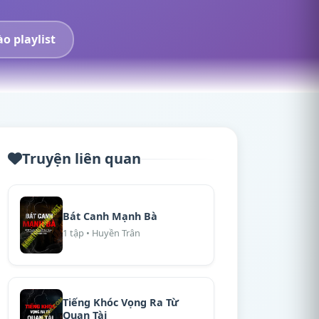
o playlist
Truyện liên quan
Bát Canh Mạnh Bà
1 tập • Huyền Trân
Tiếng Khóc Vọng Ra Từ
Quan Tài