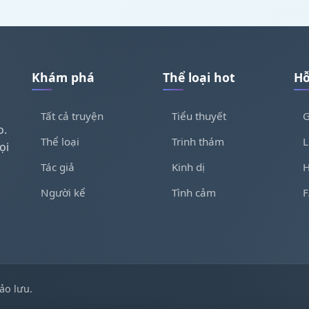
Khám phá
Thể loại hot
Hỗ
Tất cả truyện
Tiểu thuyết
G
o.
Thể loại
Trinh thám
L
ọi
Tác giả
Kinh dị
H
Người kể
Tình cảm
ảo lưu.