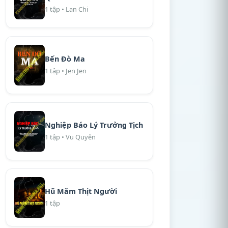
1 tập • Lan Chi
Bến Đò Ma
1 tập • Jen Jen
Nghiệp Báo Lý Trưởng Tịch
1 tập • Vu Quyên
Hũ Mắm Thịt Người
1 tập