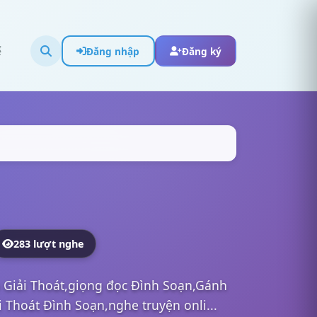
ể
Đăng nhập
Đăng ký
283 lượt nghe
 Giải Thoát,giọng đọc Đình Soạn,Gánh
 Thoát Đình Soạn,nghe truyện onli...