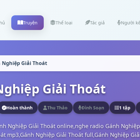
chủ
Truyện
Thể loại
Tác giả
Người k
 Nghiệp Giải Thoát
ghiệp Giải Thoát
Hoàn thành
Thu Thảo
Đình Soạn
1 tập
nh Nghiệp Giải Thoát online,nghe radio Gánh Nghiệp
át mp3,Gánh Nghiệp Giải Thoát full,Gánh Nghiệp Giải