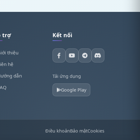
 trợ
Kết nối
iới thiệu
iên hệ
ướng dẫn
Tải ứng dụng
FAQ
Google Play
Điều khoản
Bảo mật
Cookies