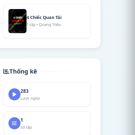
4 Chiếc Quan Tài
1 tập • Quang Triệu
Thống kê
283
Lượt nghe
1
Số tập