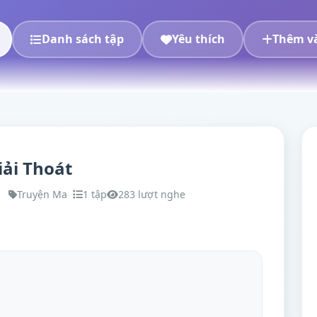
Danh sách tập
Yêu thích
Thêm và
ải Thoát
Truyện Ma
1 tập
283 lượt nghe