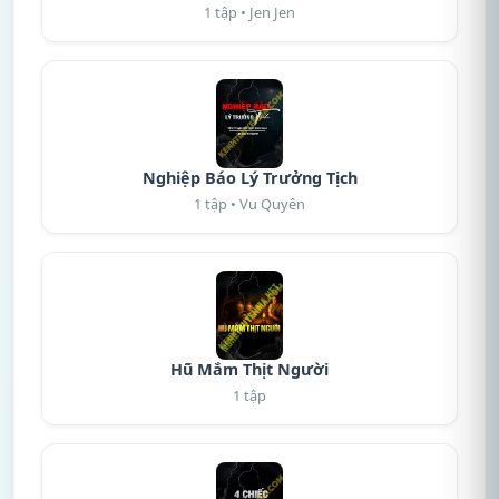
1 tập • Jen Jen
Nghiệp Báo Lý Trưởng Tịch
1 tập • Vu Quyên
Hũ Mắm Thịt Người
1 tập