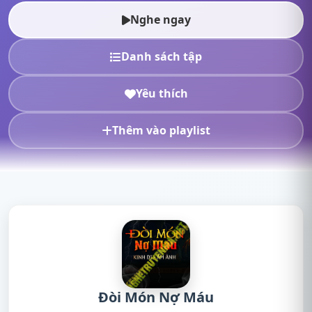
radio, nghe truyện ma, n...
Nghe ngay
Danh sách tập
Yêu thích
Thêm vào playlist
Đòi Món Nợ Máu