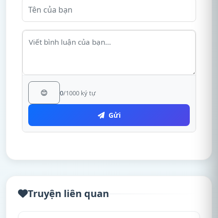
😊
0
/1000 ký tự
Gửi
Truyện liên quan