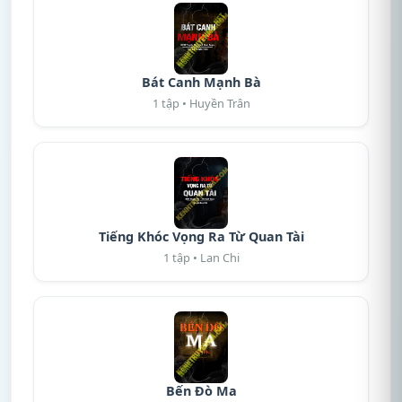
Bát Canh Mạnh Bà
1 tập • Huyền Trân
Tiếng Khóc Vọng Ra Từ Quan Tài
1 tập • Lan Chi
Bến Đò Ma