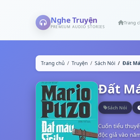
Nghe Truyện
Trang 
PREMIUM AUDIO STORIES
Trang chủ
Truyện
Sách Nói
Đất Má
Đất Má
Sách Nói
Cuốn tiểu thuyế
độc giả vào năm