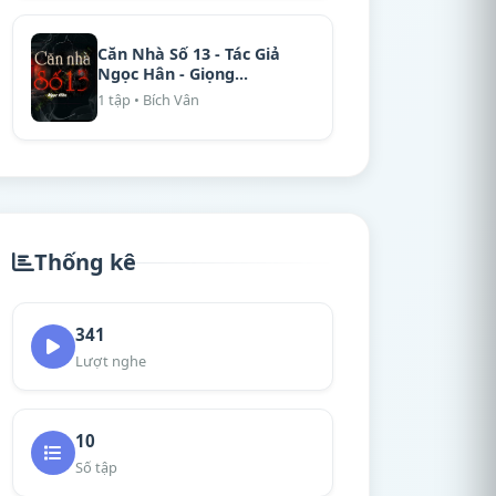
Căn Nhà Số 13 - Tác Giả
Ngọc Hân - Giọng...
1 tập • Bích Vân
Thống kê
341
Lượt nghe
10
Số tập