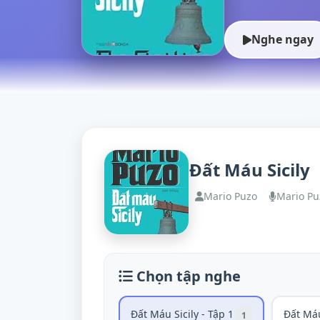
Nghe ngay
Đất Máu Sicily
Mario Puzo
Mario Pu
Chọn tập nghe
Đất Máu Sicily - Tập 1
Đất Máu
1