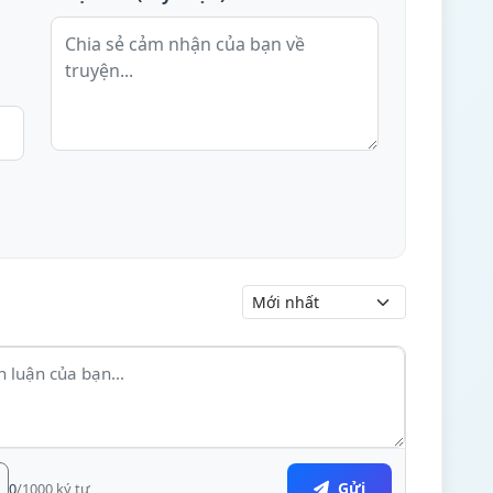
Gửi
0
/1000 ký tự