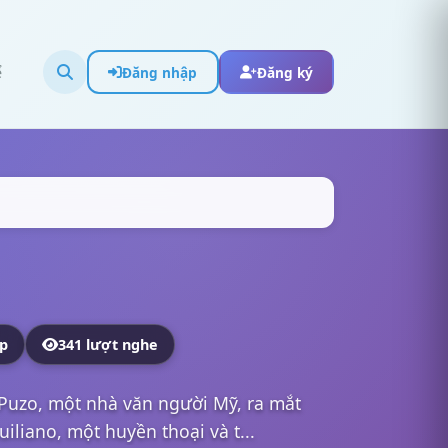
ể
Đăng nhập
Đăng ký
ập
341 lượt nghe
o Puzo, một nhà văn người Mỹ, ra mắt
iliano, một huyền thoại và t...