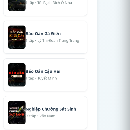
1 tập • Tối Bạch Đích Ô Nha
Báo Oán Gã Điên
1 tập • Lý Thị Đoan Trang Trang
Báo Oán Cậu Hai
1 tập • Tuyết Minh
Nghiệp Chướng Sát Sinh
99 tập • Văn Nam