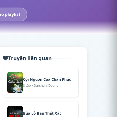
o playlist
Truyện liên quan
Cội Nguồn Của Chân Phúc
8 tập • Darshani Deane
Bùa Lỗ Ban Thất Xác