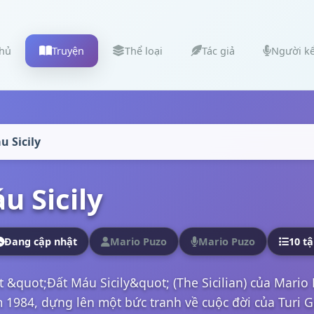
chủ
Truyện
Thể loại
Tác giả
Người k
u Sicily
u Sicily
Đang cập nhật
Mario Puzo
Mario Puzo
10 t
t &quot;Đất Máu Sicily&quot; (The Sicilian) của Mari
 1984, dựng lên một bức tranh về cuộc đời của Turi Gu