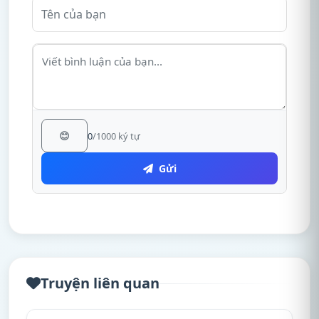
😊
0
/1000 ký tự
Gửi
Truyện liên quan