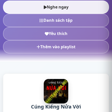
online, nghe truyện radi...
Nghe ngay
Danh sách tập
Yêu thích
Thêm vào playlist
Cúng Kiếng Nửa Vời