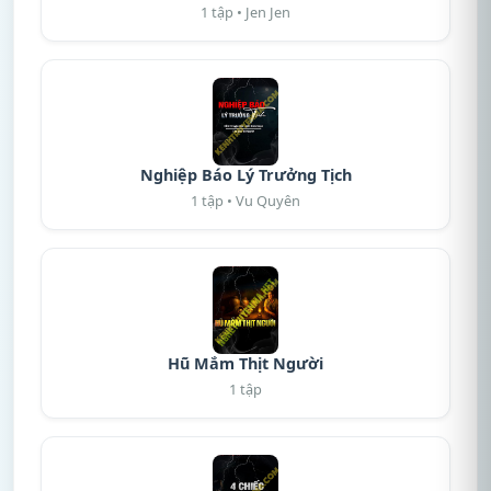
1 tập • Jen Jen
Nghiệp Báo Lý Trưởng Tịch
1 tập • Vu Quyên
Hũ Mắm Thịt Người
1 tập