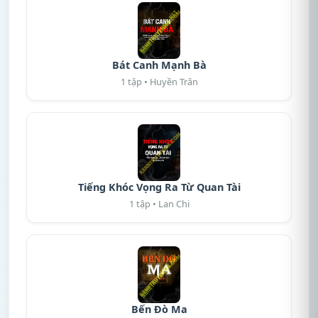
Bát Canh Mạnh Bà
1 tập • Huyền Trân
Tiếng Khóc Vọng Ra Từ Quan Tài
1 tập • Lan Chi
Bến Đò Ma