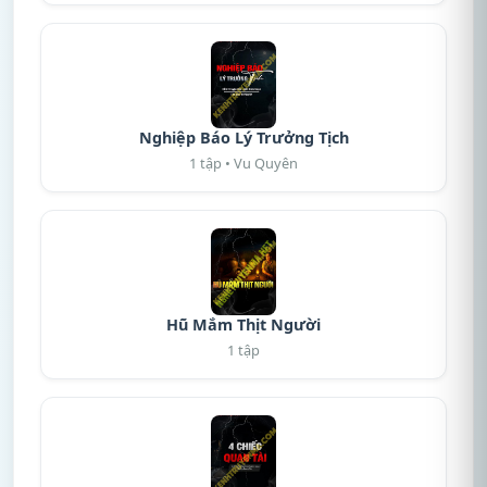
Nghiệp Báo Lý Trưởng Tịch
1 tập • Vu Quyên
Hũ Mắm Thịt Người
1 tập