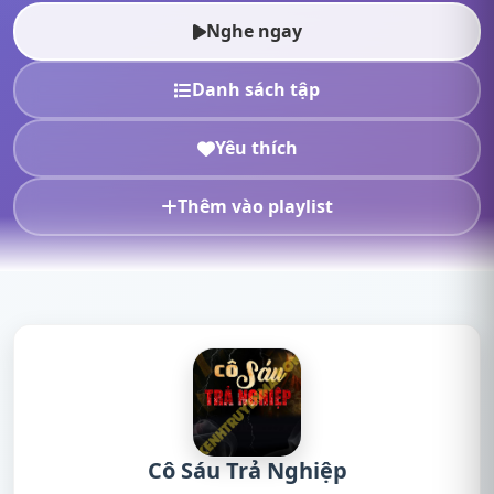
truyện radio, ng...
Nghe ngay
Danh sách tập
Yêu thích
Thêm vào playlist
Cô Sáu Trả Nghiệp