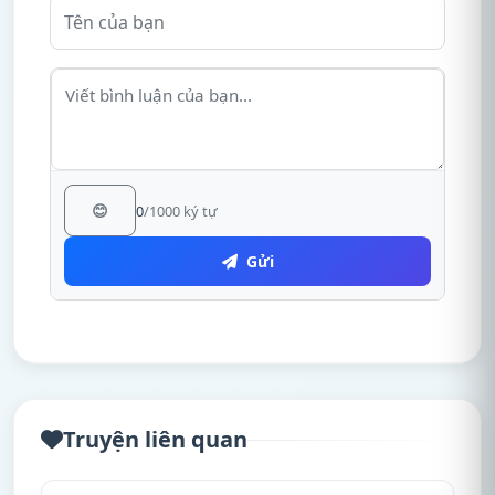
😊
0
/1000 ký tự
Gửi
Truyện liên quan