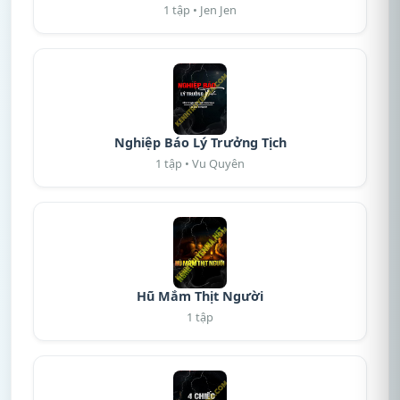
1 tập • Jen Jen
Nghiệp Báo Lý Trưởng Tịch
1 tập • Vu Quyên
Hũ Mắm Thịt Người
1 tập