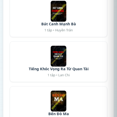
Bát Canh Mạnh Bà
1 tập • Huyền Trân
Tiếng Khóc Vọng Ra Từ Quan Tài
1 tập • Lan Chi
Bến Đò Ma