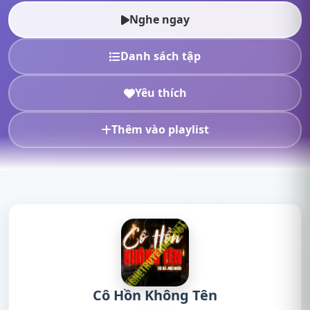
truyện radio, nghe tr...
Nghe ngay
Danh sách tập
Yêu thích
Thêm vào playlist
Cô Hồn Không Tên