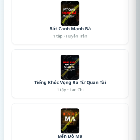
Bát Canh Mạnh Bà
1 tập • Huyền Trân
Tiếng Khóc Vọng Ra Từ Quan Tài
1 tập • Lan Chi
Bến Đò Ma