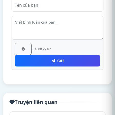
😊
0
/1000 ký tự
Gửi
Truyện liên quan