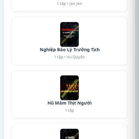
1 tập • Jen Jen
Nghiệp Báo Lý Trưởng Tịch
1 tập • Vu Quyên
Hũ Mắm Thịt Người
1 tập