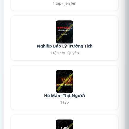
1 tập • Jen Jen
Nghiệp Báo Lý Trưởng Tịch
1 tập • Vu Quyên
Hũ Mắm Thịt Người
1 tập