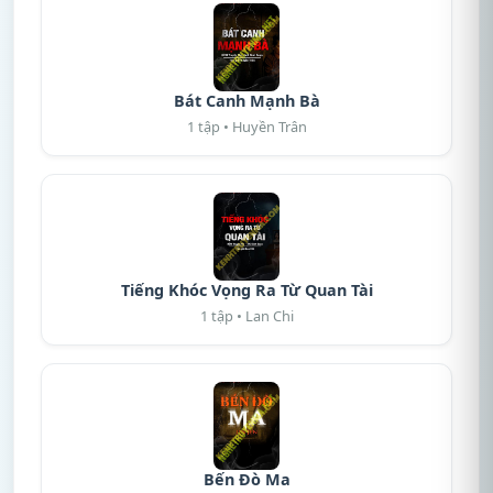
Bát Canh Mạnh Bà
1 tập • Huyền Trân
Tiếng Khóc Vọng Ra Từ Quan Tài
1 tập • Lan Chi
Bến Đò Ma