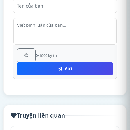
😊
0
/1000 ký tự
Gửi
Truyện liên quan