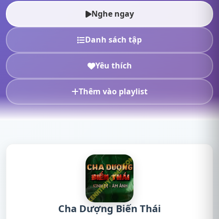
truyện online, nghe truyện...
Nghe ngay
Danh sách tập
Yêu thích
Thêm vào playlist
Cha Dượng Biến Thái