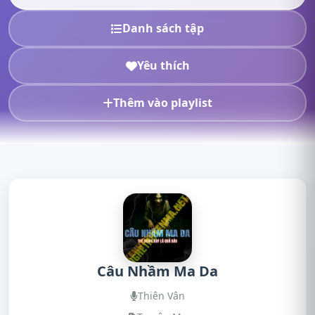
Danh sách tập
Yêu thích
Thêm vào playlist
Câu Nhầm Ma Da
Thiên Vân