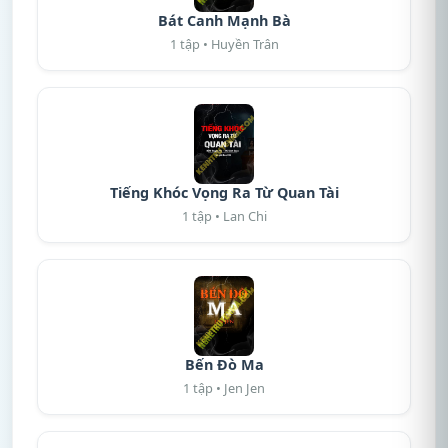
Bát Canh Mạnh Bà
1 tập • Huyền Trân
Tiếng Khóc Vọng Ra Từ Quan Tài
1 tập • Lan Chi
Bến Đò Ma
1 tập • Jen Jen