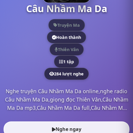
Câu Nhầm Ma Da
Truyện Ma
Hoàn thành
Thiên Vân
1 tập
284 lượt nghe
Nghe truyện Câu Nhầm Ma Da online,nghe radio
Câu Nhầm Ma Da,giọng đọc Thiên Vân,Câu Nhầm
Ma Da mp3,Câu Nhầm Ma Da full,Câu Nhầm Ma
Da Thiên Vân,nghe truyện online, nghe truyện
radio, nghe truyện ma, n...
Nghe ngay