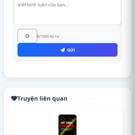
😊
0
/1000 ký tự
Gửi
Truyện liên quan